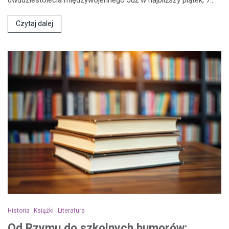
dwudziestolecia międzywojennego Już w najbliższy piątek, 7…
Czytaj dalej
Historia
Książki
Literatura
Od Rzymu do szkolnych humorów: