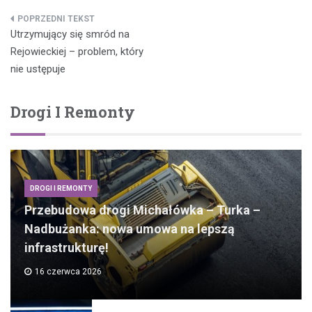
Nawigacja
Utrzymujący się smród na
wpisu
Rejowieckiej – problem, który
nie ustępuje
Drogi I Remonty
DROGI I REMONTY
Przebudowa drogi Michałówka – Turka –
Nadbużanka: nowa umowa na lepszą
infrastrukturę!
16 czerwca 2026