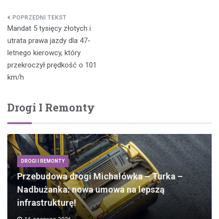
Nawigacja
Mandat 5 tysięcy złotych i
wpisu
utrata prawa jazdy dla 47-
letnego kierowcy, który
przekroczył prędkość o 101
km/h
Drogi I Remonty
DROGI I REMONTY
Przebudowa drogi Michałówka – Turka –
Nadbużanka: nowa umowa na lepszą
infrastrukturę!