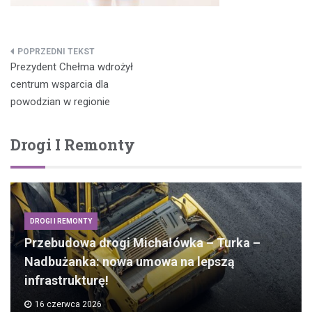
Nawigacja
Prezydent Chełma wdrożył
wpisu
centrum wsparcia dla
powodzian w regionie
Drogi I Remonty
DROGI I REMONTY
Przebudowa drogi Michałówka – Turka –
Nadbużanka: nowa umowa na lepszą
infrastrukturę!
16 czerwca 2026