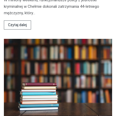
W miniony weekend, funkcjonariusze policji z jednostki
kryminalnej w Chełmie dokonali zatrzymania 44-letniego
mężczyzny, który…
Czytaj dalej