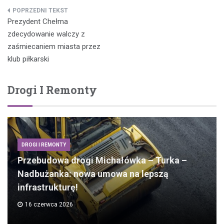
Nawigacja
Prezydent Chełma
wpisu
zdecydowanie walczy z
zaśmiecaniem miasta przez
klub piłkarski
Drogi I Remonty
DROGI I REMONTY
Przebudowa drogi Michałówka – Turka –
Nadbużanka: nowa umowa na lepszą
infrastrukturę!
16 czerwca 2026