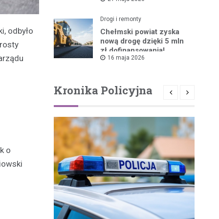
ruszyła!
Drogi i remonty
i, odbyło
Chełmski powiat zyska
nową drogę dzięki 5 mln
rosty
zł dofinansowania!
arządu
16 maja 2026
Kronika Policyjna
k o
iowski