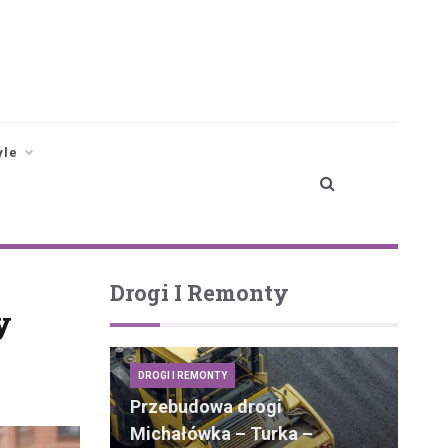
yle
Drogi I Remonty
y
DROGI I REMONTY
Przebudowa drogi
Michałówka – Turka –