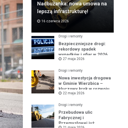
Nadbużanka: nowa umowa na
lepszą infrastrukturę!
16 czerwca 2026
Drogi i remonty
Bezpieczniejsze drogi:
rekordowy spadek
wypadków i ofiar w 2026
27 maja 2026
roku
Drogi i remonty
Nowa inwestycja drogowa
w Gminie Wierzbica –
kluczowy krok w rozwoju
22 maja 2026
regionu
Drogi i remonty
Przebudowa ulic
Fabrycznej i
Przemysłowej już
21 maja 2026