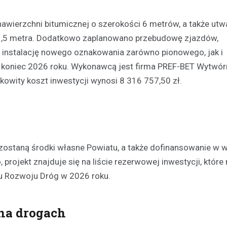
Kronika policyjna
awierzchni bitumicznej o szerokości 6 metrów, a także utw
Mężczyzna zatrzymany za
i 1,5 metra. Dodatkowo zaplanowano przebudowę zjazdów,
wobec 15-latka z użyciem b
 instalację nowego oznakowania zarówno pionowego, jak i
internetu
koniec 2026 roku. Wykonawcą jest firma PREF-BET Wytwór
8 maja 2026
łkowity koszt inwestycji wynosi 8 316 757,50 zł.
Policja w Chełmie zatrzymała 
podejrzanego o groźby skierow
letniego chłopca. Zatrzymany 38
zastraszać nastolatka, używają
przedmiotu przypominającego…
e zostaną środki własne Powiatu, a także dofinansowanie w 
projekt znajduje się na liście rezerwowej inwestycji, któr
u Rozwoju Dróg w 2026 roku.
 na drogach