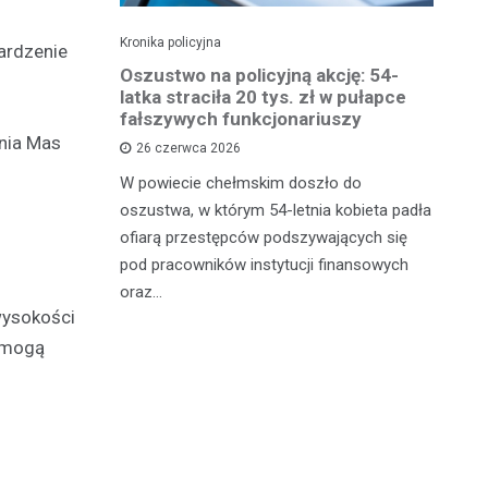
Kronika policyjna
Kro
ardzenie
 groźby
Oszustwo na policyjną akcję: 54-
St
roni i
latka straciła 20 tys. zł w pułapce
Zm
fałszywych funkcjonariuszy
nia Mas
26 czerwca 2026
W 
mężczyznę
W powiecie chełmskim doszło do
Ja
ane do 15-
oszustwa, w którym 54-letnia kobieta padła
do
-latek miał
ofiarą przestępców podszywających się
je
c
pod pracowników instytucji finansowych
oraz…
wysokości
e mogą