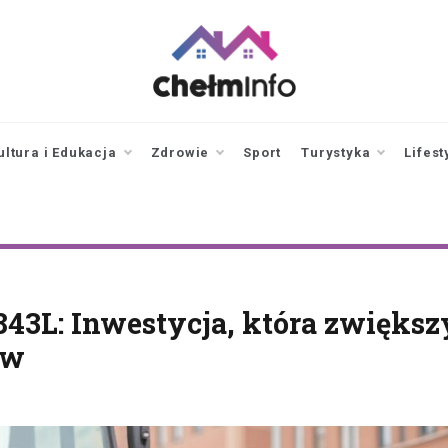
chelminfo.pl
informacje z Chełma
i okolic
ultura i Edukacja
Zdrowie
Sport
Turystyka
Lifest
43L: Inwestycja, która zwiększ
ów