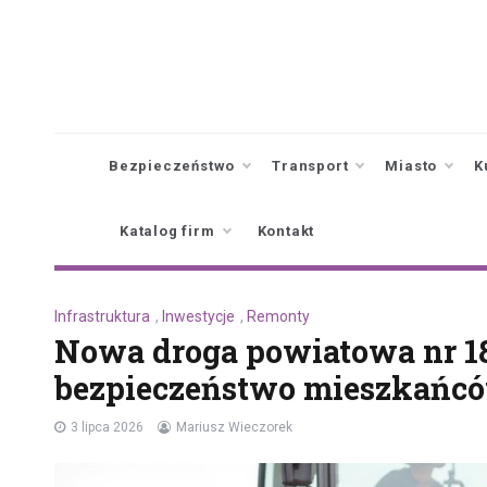
Skip
to
content
Bezpieczeństwo
Transport
Miasto
K
Katalog firm
Kontakt
Infrastruktura
,
Inwestycje
,
Remonty
Nowa droga powiatowa nr 18
bezpieczeństwo mieszkańc
3 lipca 2026
Mariusz Wieczorek