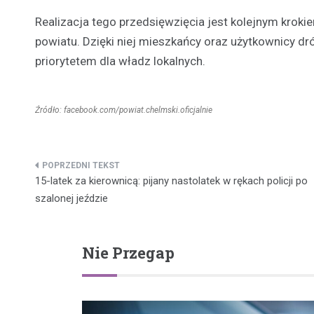
Realizacja tego przedsięwzięcia jest kolejnym kroki
powiatu. Dzięki niej mieszkańcy oraz użytkownicy dr
priorytetem dla władz lokalnych.
Źródło: facebook.com/powiat.chelmski.oficjalnie
Nawigacja
15-latek za kierownicą: pijany nastolatek w rękach policji po
wpisu
szalonej jeździe
Nie Przegap