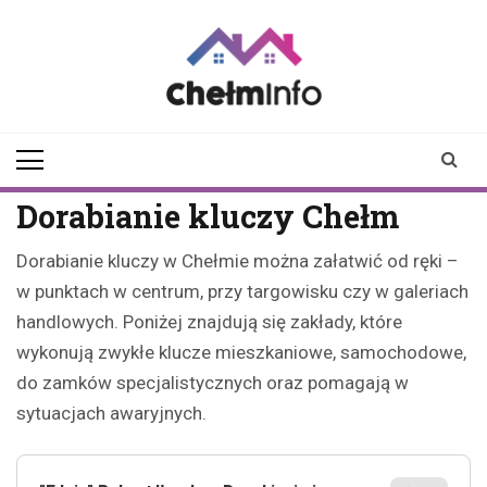
Skip
to
content
chelminfo.pl
informacje z Chełma
i okolic
Dorabianie kluczy Chełm
Dorabianie kluczy w Chełmie można załatwić od ręki –
w punktach w centrum, przy targowisku czy w galeriach
handlowych. Poniżej znajdują się zakłady, które
wykonują zwykłe klucze mieszkaniowe, samochodowe,
do zamków specjalistycznych oraz pomagają w
sytuacjach awaryjnych.