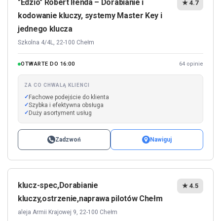
"Edzio" Robert Iłenda – Dorabianie i
★ 4.7
kodowanie kluczy, systemy Master Key i
jednego klucza
Szkolna 4/4L, 22-100 Chełm
OTWARTE DO 16:00
64 opinie
ZA CO CHWALĄ KLIENCI
Fachowe podejście do klienta
Szybka i efektywna obsługa
Duży asortyment usług
Zadzwoń
Nawiguj
klucz-spec,Dorabianie
★ 4.5
kluczy,ostrzenie,naprawa pilotów Chełm
aleja Armii Krajowej 9, 22-100 Chełm