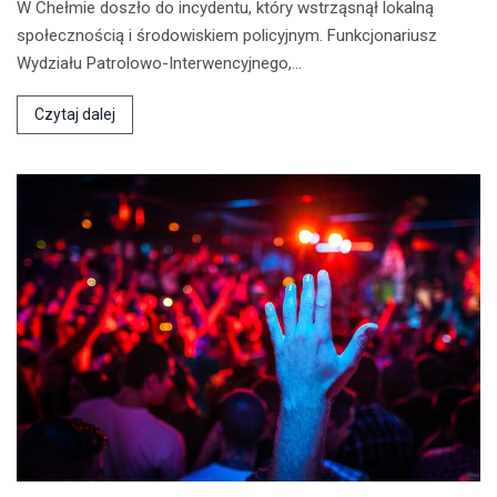
W Chełmie doszło do incydentu, który wstrząsnął lokalną
społecznością i środowiskiem policyjnym. Funkcjonariusz
Wydziału Patrolowo-Interwencyjnego,…
Czytaj dalej