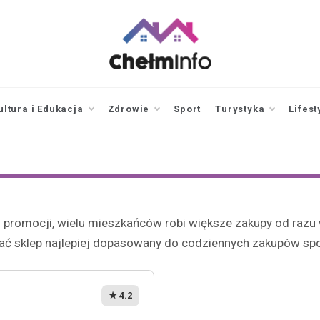
chelminfo.pl
informacje z Chełma
i okolic
ultura i Edukacja
Zdrowie
Sport
Turystyka
Lifest
promocji, wielu mieszkańców robi większe zakupy od razu 
brać sklep najlepiej dopasowany do codziennych zakupów spo
★ 4.2