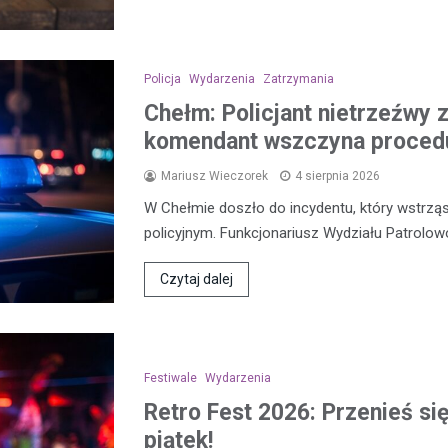
Policja
Wydarzenia
Zatrzymania
Chełm: Policjant nietrzeźwy 
komendant wszczyna procedu
Mariusz Wieczorek
4 sierpnia 2026
W Chełmie doszło do incydentu, który wstrząs
policyjnym. Funkcjonariusz Wydziału Patrolo
Czytaj dalej
Festiwale
Wydarzenia
Retro Fest 2026: Przenieś si
piątek!