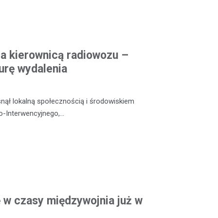
za kierownicą radiowozu –
rę wydalenia
nął lokalną społecznością i środowiskiem
wo-Interwencyjnego,…
ę w czasy międzywojnia już w