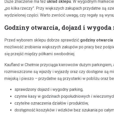
Duże znaczenie ma też
układ sklepu
. W wygodnym markecie s
„po kilka rzeczy”. Przy większych zakupach przydatne są szer
wydzielonej części. Warto zwrócić uwagę, czy regały są wyra
Godziny otwarcia, dojazd i wygoda 
Przed wyborem sklepu dobrze sprawdzić
godziny otwarcia
możliwość zrobienia większych zakupów po pracy bez pośpiechu
się przejść między półkami swobodniej.
Kaufland w Chełmie przyciąga kierowców dużym parkingiem, a
rozmieszczone są wjazdy i wyjazdy oraz czy dostępne są mie
miejską i pieszo – przydatne są przystanki w pobliżu oraz be
sprawdzony dojazd i wygodny parking,
czynne kasy w godzinach popołudniowych i wieczornyc
czytelne oznaczenia działów i produktów,
dostępność koszyków i wózków bez szukania po całym 