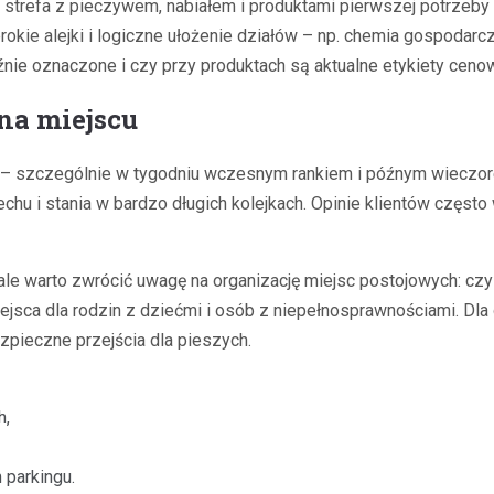
trefa z pieczywem, nabiałem i produktami pierwszej potrzeby z
okie alejki i logiczne ułożenie działów – np. chemia gospodarc
źnie oznaczone i czy przy produktach są aktualne etykiety cen
na miejscu
– szczególnie w tygodniu wczesnym rankiem i późnym wieczore
 i stania w bardzo długich kolejkach. Opinie klientów często w
le warto zwrócić uwagę na organizację miejsc postojowych: czy 
jsca dla rodzin z dziećmi i osób z niepełnosprawnościami. Dla
zpieczne przejścia dla pieszych.
h,
parkingu.