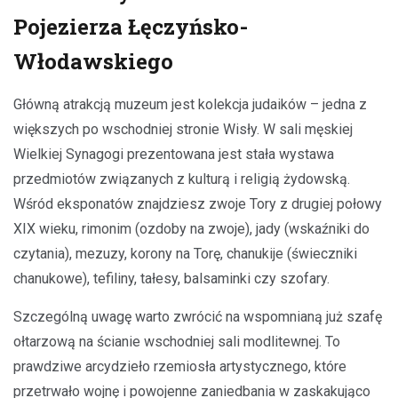
Pojezierza Łęczyńsko-
Włodawskiego
Główną atrakcją muzeum jest kolekcja judaików – jedna z
większych po wschodniej stronie Wisły. W sali męskiej
Wielkiej Synagogi prezentowana jest stała wystawa
przedmiotów związanych z kulturą i religią żydowską.
Wśród eksponatów znajdziesz zwoje Tory z drugiej połowy
XIX wieku, rimonim (ozdoby na zwoje), jady (wskaźniki do
czytania), mezuzy, korony na Torę, chanukije (świeczniki
chanukowe), tefiliny, tałesy, balsaminki czy szofary.
Szczególną uwagę warto zwrócić na wspomnianą już szafę
ołtarzową na ścianie wschodniej sali modlitewnej. To
prawdziwe arcydzieło rzemiosła artystycznego, które
przetrwało wojnę i powojenne zaniedbania w zaskakująco