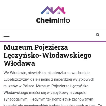
Skip
to
content
chelminfo.pl
informacje z Chełma
i okolic
Muzeum Pojezierza
Łęczyńsko-Włodawskiego
Włodawa
We Włodawie, niewielkim miasteczku na wschodzie
Lubelszczyzny, działa jedno z najbardziej wyjątkowych
muzeów w Polsce. Muzeum Pojezierza Łęczyńsko-
Włodawskiego mieści się w zabytkowym zespole
synagogalnym – jedynym tak kompletnie zachowanym
kompleksie pożydowskich budynków sakralnych w kraju. To