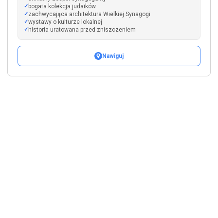
bogata kolekcja judaików
zachwycająca architektura Wielkiej Synagogi
wystawy o kulturze lokalnej
historia uratowana przed zniszczeniem
Nawiguj
Leaflet
|
©
OpenStreetMap
+
−