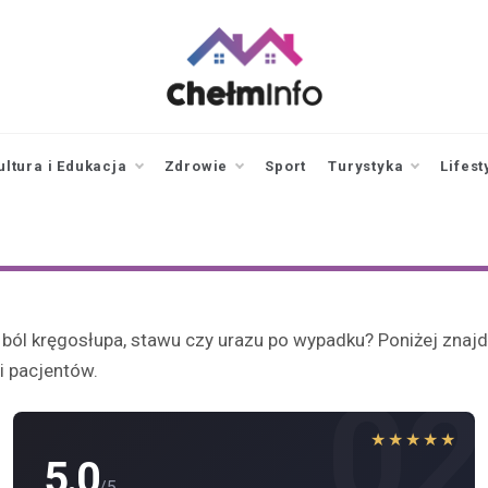
chelminfo.pl
informacje z Chełma
i okolic
ultura i Edukacja
Zdrowie
Sport
Turystyka
Lifest
ból kręgosłupa, stawu czy urazu po wypadku? Poniżej znajdu
i pacjentów.
1
02
★★★★★
5.0
/5