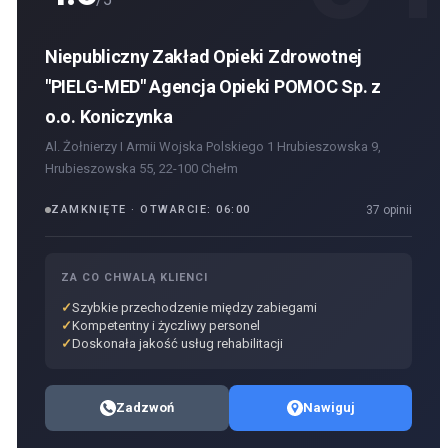
Niepubliczny Zakład Opieki Zdrowotnej
"PIELG-MED" Agencja Opieki POMOC Sp. z
o.o. Koniczynka
Al. Żołnierzy I Armii Wojska Polskiego 1 Hrubieszowska 9,
Hrubieszowska 55, 22-100 Chełm
ZAMKNIĘTE · OTWARCIE: 06:00
37 opinii
ZA CO CHWALĄ KLIENCI
Szybkie przechodzenie między zabiegami
Kompetentny i życzliwy personel
Doskonała jakość usług rehabilitacji
Zadzwoń
Nawiguj