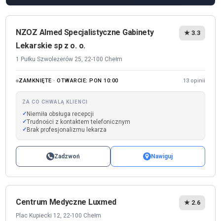
NZOZ Almed Specjalistyczne Gabinety
★ 3.3
Lekarskie sp z o. o.
1 Pułku Szwoleżerów 25, 22-100 Chełm
ZAMKNIĘTE · OTWARCIE: PON 10:00
13 opinii
ZA CO CHWALĄ KLIENCI
Niemiła obsługa recepcji
Trudności z kontaktem telefonicznym
Brak profesjonalizmu lekarza
Zadzwoń
Nawiguj
Centrum Medyczne Luxmed
★ 2.6
Plac Kupiecki 12, 22-100 Chełm