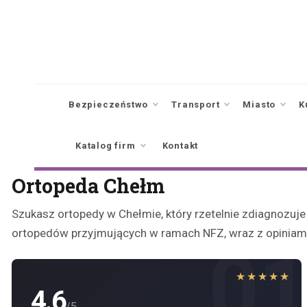
Skip
to
content
Bezpieczeństwo
Transport
Miasto
K
Katalog firm
Kontakt
Ortopeda Chełm
Szukasz ortopedy w Chełmie, który rzetelnie zdiagnozuje 
ortopedów przyjmujących w ramach NFZ, wraz z opiniam
0
★★★★★
4.6
/5