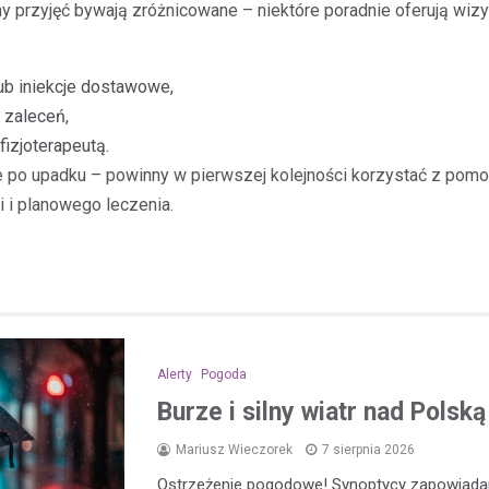
y przyjęć bywają zróżnicowane – niektóre poradnie oferują wizyt
ub iniekcje dostawowe,
 zaleceń,
izjoterapeutą.
 po upadku – powinny w pierwszej kolejności korzystać z pomoc
i i planowego leczenia.
Alerty
Pogoda
Burze i silny wiatr nad Polsk
Mariusz Wieczorek
7 sierpnia 2026
Ostrzeżenie pogodowe! Synoptycy zapowiada