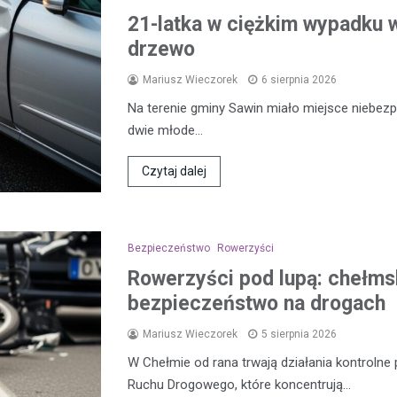
21-latka w ciężkim wypadku w
drzewo
Mariusz Wieczorek
6 sierpnia 2026
Na terenie gminy Sawin miało miejsce niebezp
dwie młode…
Czytaj dalej
Bezpieczeństwo
Rowerzyści
Rowerzyści pod lupą: chełmsk
bezpieczeństwo na drogach
Mariusz Wieczorek
5 sierpnia 2026
W Chełmie od rana trwają działania kontroln
Ruchu Drogowego, które koncentrują…