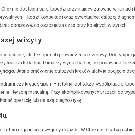
W Chełmie dostępni są ortopedzi przyjmujący zarówno w ramach
rywatnych – koszt konsultacji oraz ewentualnej dalszej diagnos
ia obrazowe, co oszczędza czas przy kolejnych wizytach.
szej wizyty
amo badanie, ale też sposób prowadzenia rozmowy. Dobry specjal
zy lekarz dokładnie tłumaczy wyniki badań, proponowane leczenie
yjnego
. Jasne omówienie dalszych kroków ułatwia podjęcie dec
iodrami czy kręgosłupem – istotna jest także współpraca ortop
zenia i terapię manualną. Przy skomplikowanych urazach po wy
onać operację lub dalszą diagnostykę.
tu
kątem organizacji i wygody dojazdu. W Chełmie działają gabinet