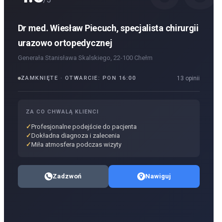
Dr med. Wiesław Piecuch, specjalista chirurgii
urazowo ortopedycznej
Generała Stanisława Skalskiego, 22-100 Chełm
ZAMKNIĘTE · OTWARCIE: PON 16:00
13 opinii
ZA CO CHWALĄ KLIENCI
Profesjonalne podejście do pacjenta
Dokładna diagnoza i zalecenia
Miła atmosfera podczas wizyty
Zadzwoń
Nawiguj