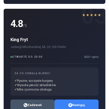
03
★★★★★
4.8
/5
King Fryt
Jadwigi Młodowskiej 5A, 22-100 Chełm
OTWARTE DO 20:00
400+ opinii
ZA CO CHWALĄ KLIENCI
Pyszne, soczyste burgery
Wysoka jakość składników
Miła i pomocna obsługa
Zadzwoń
Nawiguj