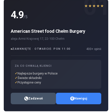
01
★★★★★
4.9
/5
American Street food Chełm Burgery
aleja Armii Krajowej 17, 22-100 Chełm
ZAMKNIĘTE · OTWARCIE: PON 11:00
400+ opinii
ZA CO CHWALĄ KLIENCI
Najlepsze burgery w Polsce
Świeże składniki
Przystępne ceny
Zadzwoń
Nawiguj