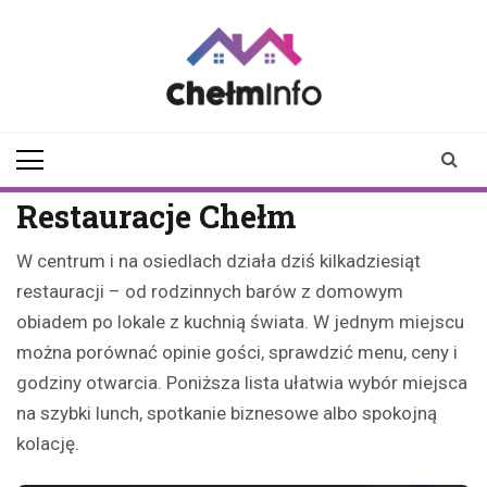
Skip
to
content
chelminfo.pl
informacje z Chełma
i okolic
Restauracje Chełm
W centrum i na osiedlach działa dziś kilkadziesiąt
restauracji – od rodzinnych barów z domowym
obiadem po lokale z kuchnią świata. W jednym miejscu
można porównać opinie gości, sprawdzić menu, ceny i
godziny otwarcia. Poniższa lista ułatwia wybór miejsca
na szybki lunch, spotkanie biznesowe albo spokojną
kolację.