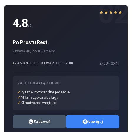
02
★★★★★
4.8
/5
Po Prostu Rest.
Krzywa 40, 22-100 Chełm
ZAMKNIĘTE · OTWARCIE: 12:00
2400+ opinii
ZA CO CHWALĄ KLIENCI
Pyszne, różnorodne jedzenie
Miła i szybka obsługa
Klimatyczne wnętrze
Zadzwoń
Nawiguj