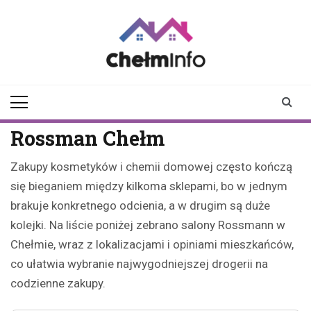
Skip
to
content
chelminfo.pl
informacje z Chełma
i okolic
Rossman Chełm
Zakupy kosmetyków i chemii domowej często kończą
się bieganiem między kilkoma sklepami, bo w jednym
brakuje konkretnego odcienia, a w drugim są duże
kolejki. Na liście poniżej zebrano salony Rossmann w
Chełmie, wraz z lokalizacjami i opiniami mieszkańców,
co ułatwia wybranie najwygodniejszej drogerii na
codzienne zakupy.