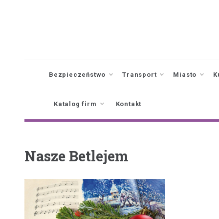
Skip
to
content
Bezpieczeństwo
Transport
Miasto
K
Katalog firm
Kontakt
Nasze Betlejem