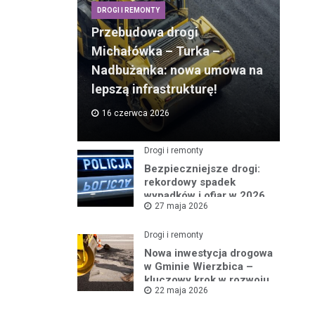
DROGI I REMONTY
Przebudowa drogi
Michałówka – Turka –
Nadbużanka: nowa umowa na
lepszą infrastrukturę!
16 czerwca 2026
Drogi i remonty
Bezpieczniejsze drogi:
rekordowy spadek
wypadków i ofiar w 2026
27 maja 2026
roku
Drogi i remonty
Nowa inwestycja drogowa
w Gminie Wierzbica –
kluczowy krok w rozwoju
22 maja 2026
regionu