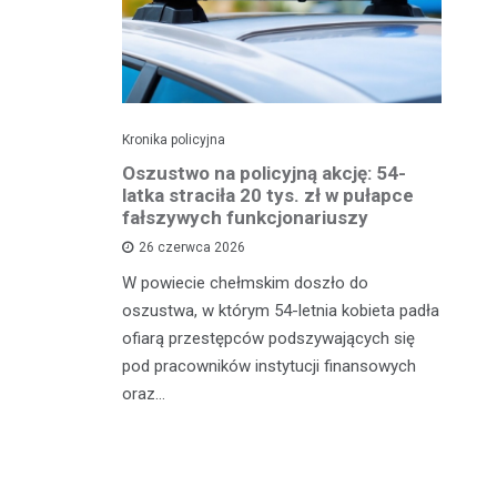
Kronika policyjna
Kro
 groźby
Oszustwo na policyjną akcję: 54-
St
roni i
latka straciła 20 tys. zł w pułapce
Zm
fałszywych funkcjonariuszy
26 czerwca 2026
W 
mężczyznę
W powiecie chełmskim doszło do
Ja
ane do 15-
oszustwa, w którym 54-letnia kobieta padła
do
-latek miał
ofiarą przestępców podszywających się
je
c
pod pracowników instytucji finansowych
oraz…