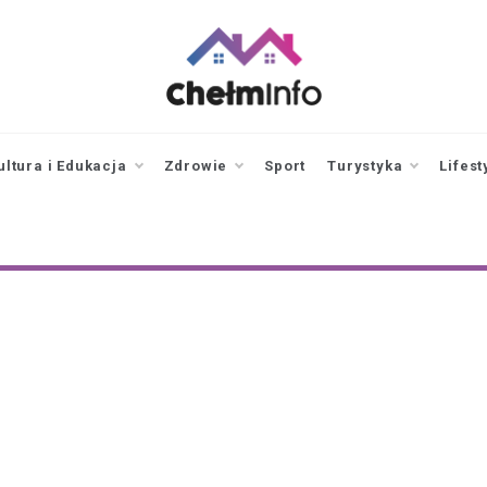
chelminfo.pl
informacje z Chełma
i okolic
ultura i Edukacja
Zdrowie
Sport
Turystyka
Lifest