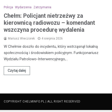
Policja
Wydarzenia
Zatrzymania
Chełm: Policjant nietrzeźwy za
kierownicą radiowozu – komendant
wszczyna procedurę wydalenia
Mariusz Wieczorek
4 sierpnia 2026
W Chełmie doszło do incydentu, który wstrząsnął lokalną
społecznością i środowiskiem policyjnym. Funkcjonariusz
Wydziału Patrolowo-Interwencyjnego,…
Czytaj dalej
COPYRIGHT CHELMINFO.PL | ALL RIGHT RESERVED