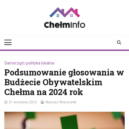
Skip
to
content
chelminfo.pl
informacje z Chełma
i okolic
Samorząd i polityka lokalna
Podsumowanie głosowania w
Budżecie Obywatelskim
Chełma na 2024 rok
21 września 2023
Mariusz Wieczorek