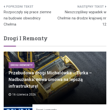
Nawigacja
Rozpoczęły się prace ziemne
Nieszczęśliwy wypadek w
wpisu
na budowie obwodnicy
Chełmie na drodze krajowej nr
Chełma
12
Drogi I Remonty
DROGI I REMONTY
Przebudowa drogi Michałówka – Turka –
Nadbużanka: nowa umowa na lepszą
infrastrukturę!
16 czerwca 2026