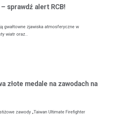
ą – sprawdź alert RCB!
ją gwałtowne zjawiska atmosferyczne w
sty wiatr oraz…
wa złote medale na zawodach na
stiżowe zawody „Taiwan Ultimate Firefighter