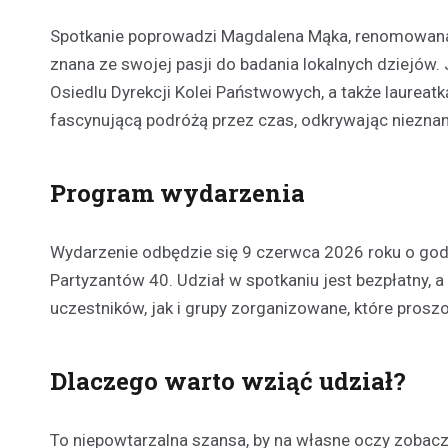
Spotkanie poprowadzi Magdalena Mąka, renomowana 
znana ze swojej pasji do badania lokalnych dziejów. 
Osiedlu Dyrekcji Kolei Państwowych, a także laureatk
fascynującą podróżą przez czas, odkrywając nieznane
Program wydarzenia
Wydarzenie odbędzie się 9 czerwca 2026 roku o godzi
Partyzantów 40. Udział w spotkaniu jest bezpłatny, 
uczestników, jak i grupy zorganizowane, które pros
Dlaczego warto wziąć udział?
To niepowtarzalna szansa, by na własne oczy zobaczy