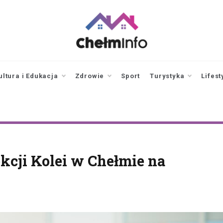
chelminfo.pl
informacje z Chełma
i okolic
ultura i Edukacja
Zdrowie
Sport
Turystyka
Lifest
ekcji Kolei w Chełmie na