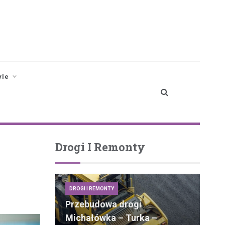
yle
Drogi I Remonty
DROGI I REMONTY
Przebudowa drogi
Michałówka – Turka –