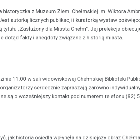
historyczka z Muzeum Ziemi Chełmskiej im. Wiktora Ambr
Kronika policyjna
Jest autorką licznych publikacji i kuratorką wystaw poświę
Mężczyzna zatrzymany za
wobec 15-latka z użyciem b
ą tytułu „Zasłużony dla Miasta Chełm”. Jej prelekcja obiecuj
internetu
 dotąd fakty i anegdoty związane z historią miasta.
8 maja 2026
Policja w Chełmie zatrzymała 
podejrzanego o groźby skierow
letniego chłopca. Zatrzymany 38
zastraszać nastolatka, używają
nie 11:00 w sali widowiskowej Chełmskiej Biblioteki Publicz
przedmiotu przypominającego…
a organizatorzy serdecznie zapraszają zarówno indywidualn
zone są o wcześniejszy kontakt pod numerem telefonu (82) 
ć, jak historia osiedla wpłynęła na dzisiejszy obraz Chełma