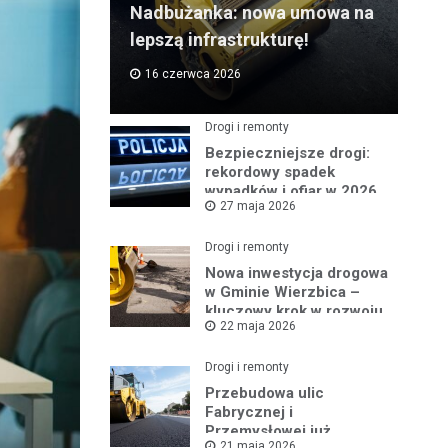
Nadbużanka: nowa umowa na
lepszą infrastrukturę!
16 czerwca 2026
Drogi i remonty
Bezpieczniejsze drogi:
rekordowy spadek
wypadków i ofiar w 2026
27 maja 2026
roku
Drogi i remonty
Nowa inwestycja drogowa
w Gminie Wierzbica –
kluczowy krok w rozwoju
22 maja 2026
regionu
Drogi i remonty
Przebudowa ulic
Fabrycznej i
Przemysłowej już
21 maja 2026