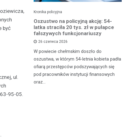
oziewicza,
Kronika policyjna
Kro
conych
 groźby
Oszustwo na policyjną akcję: 54-
St
roni i
latka straciła 20 tys. zł w pułapce
Zm
e być
fałszywych funkcjonariuszy
26 czerwca 2026
W 
mężczyznę
W powiecie chełmskim doszło do
Ja
ane do 15-
oszustwa, w którym 54-letnia kobieta padła
do
-latek miał
ofiarą przestępców podszywających się
je
c
pod pracowników instytucji finansowych
nej, ul.
oraz…
ych
563-95-05.
.