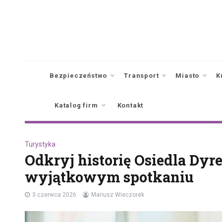
Skip
to
content
Bezpieczeństwo
Transport
Miasto
K
Katalog firm
Kontakt
Turystyka
Odkryj historię Osiedla Dyr
wyjątkowym spotkaniu
3 czerwca 2026
Mariusz Wieczorek