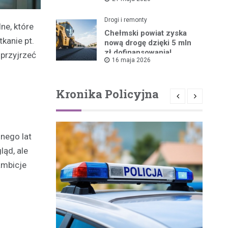
ruszyła!
Drogi i remonty
ne, które
Chełmski powiat zyska
kanie pt.
nową drogę dzięki 5 mln
zł dofinansowania!
 przyjrzeć
16 maja 2026
Kronika Policyjna
nego lat
ąd, ale
ambicje