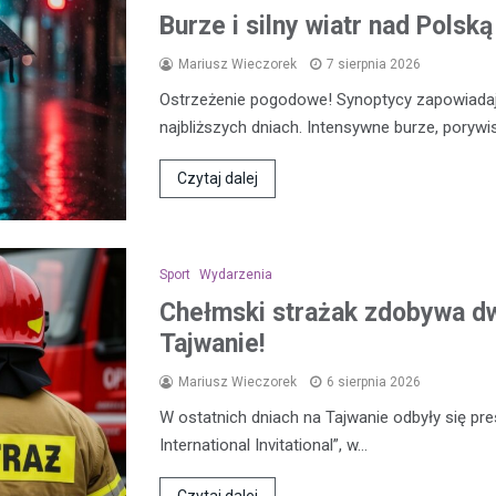
Burze i silny wiatr nad Polsk
Mariusz Wieczorek
7 sierpnia 2026
Ostrzeżenie pogodowe! Synoptycy zapowiada
najbliższych dniach. Intensywne burze, porywi
Czytaj dalej
Sport
Wydarzenia
Chełmski strażak zdobywa d
Tajwanie!
Mariusz Wieczorek
6 sierpnia 2026
W ostatnich dniach na Tajwanie odbyły się pre
International Invitational”, w…