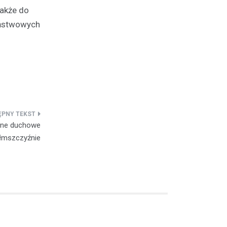
także do
Państwowych
ólne duchowe
łmszczyźnie