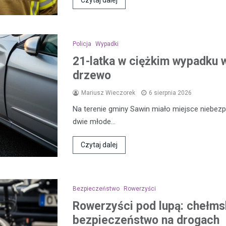
Czytaj dalej
Policja
Wypadki
21-latka w ciężkim wypadku w
drzewo
Mariusz Wieczorek
6 sierpnia 2026
Na terenie gminy Sawin miało miejsce niebezp
dwie młode…
Czytaj dalej
Bezpieczeństwo
Rowerzyści
Rowerzyści pod lupą: chełmsk
bezpieczeństwo na drogach