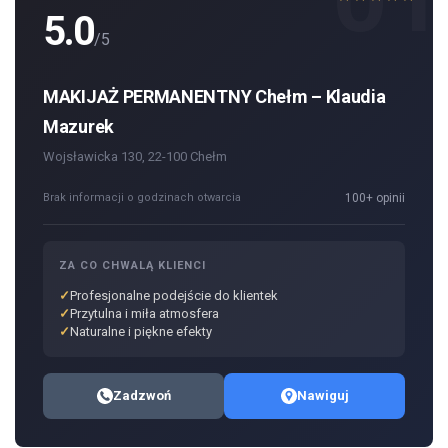
5.0
/5
MAKIJAŻ PERMANENTNY Chełm – Klaudia
Mazurek
Wojsławicka 130, 22-100 Chełm
Brak informacji o godzinach otwarcia
100+ opinii
ZA CO CHWALĄ KLIENCI
Profesjonalne podejście do klientek
Przytulna i miła atmosfera
Naturalne i piękne efekty
Zadzwoń
Nawiguj