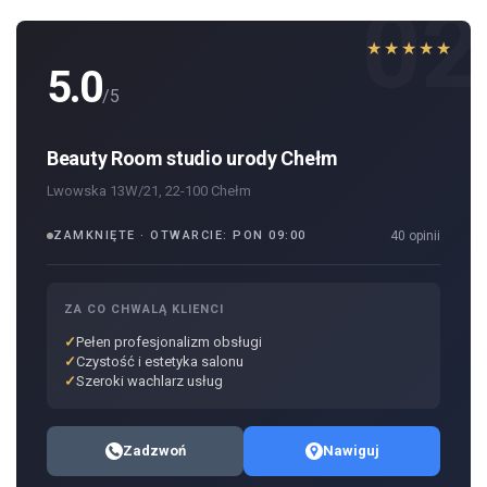
02
★★★★★
5.0
/5
Beauty Room studio urody Chełm
Lwowska 13W/21, 22-100 Chełm
ZAMKNIĘTE · OTWARCIE: PON 09:00
40 opinii
ZA CO CHWALĄ KLIENCI
Pełen profesjonalizm obsługi
Czystość i estetyka salonu
Szeroki wachlarz usług
Zadzwoń
Nawiguj