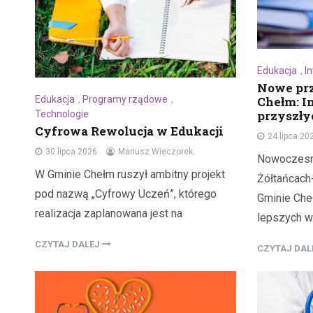
Edukacja
,
I
Nowe pr
Edukacja
,
Programy rządowe
,
Chełm: I
przyszły
Technologie
Cyfrowa Rewolucja w Edukacji
24 lipca 20
30 lipca 2026
Mariusz Wieczorek
Nowoczesn
W Gminie Chełm ruszył ambitny projekt
Żółtańcach
pod nazwą „Cyfrowy Uczeń”, którego
Gminie Che
realizacja zaplanowana jest na
lepszych w
CZYTAJ DALEJ
CZYTAJ DA