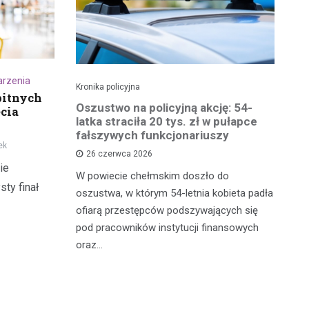
rzenia
Kronika policyjna
Kro
bitnych
 groźby
Oszustwo na policyjną akcję: 54-
St
cia
roni i
latka straciła 20 tys. zł w pułapce
Zm
fałszywych funkcjonariuszy
ek
26 czerwca 2026
W 
ie
mężczyznę
W powiecie chełmskim doszło do
Ja
ty finał
ane do 15-
oszustwa, w którym 54-letnia kobieta padła
do
-latek miał
ofiarą przestępców podszywających się
je
c
pod pracowników instytucji finansowych
oraz…