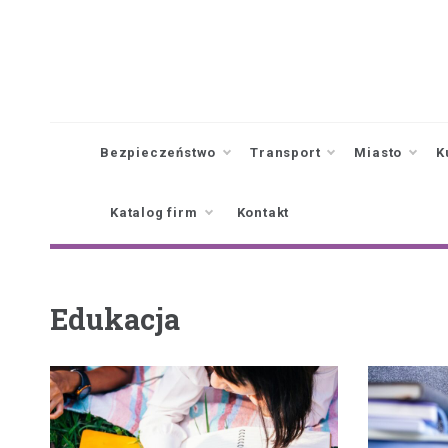
Skip
to
content
Bezpieczeństwo
Transport
Miasto
K
Katalog firm
Kontakt
Edukacja