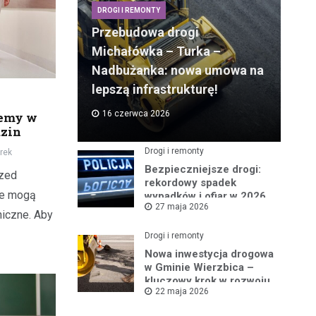
DROGI I REMONTY
Przebudowa drogi
Michałówka – Turka –
Nadbużanka: nowa umowa na
lepszą infrastrukturę!
16 czerwca 2026
jemy w
dzin
Drogi i remonty
rek
Bezpieczniejsze drogi:
rzed
rekordowy spadek
re mogą
wypadków i ofiar w 2026
27 maja 2026
roku
hiczne. Aby
Drogi i remonty
Nowa inwestycja drogowa
w Gminie Wierzbica –
kluczowy krok w rozwoju
22 maja 2026
regionu