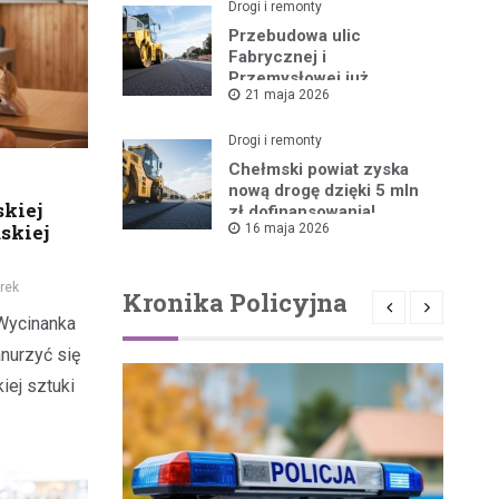
Drogi i remonty
Przebudowa ulic
Fabrycznej i
Przemysłowej już
21 maja 2026
ruszyła!
Drogi i remonty
Chełmski powiat zyska
nową drogę dzięki 5 mln
skiej
zł dofinansowania!
skiej
16 maja 2026
rek
Kronika Policyjna
Wycinanka
anurzyć się
iej sztuki