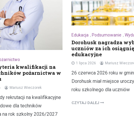
Edukacja
,
Podsumowanie
,
Wyda
Kronika policyjna
Dorohusk nagradza wy
Mężczyzna zatrzymany za
uczniów za ich osiągnię
wobec 15-latka z użyciem b
edukacyjne
internetu
ożarnictwo
1 lipca 2026
Mariusz Wieczor
teria kwalifikacji na
8 maja 2026
chników pożarnictwa w
26 czerwca 2026 roku w gmin
Policja w Chełmie zatrzymała 
u
Dorohusk miał miejsce uroczys
podejrzanego o groźby skierow
6
Mariusz Wieczorek
roku szkolnego dla uczniów
letniego chłopca. Zatrzymany 38
 rekrutacji na kwalifikacyjne
zastraszać nastolatka, używają
CZYTAJ DALEJ
dowe dla techników
przedmiotu przypominającego…
a na rok szkolny 2026/2027