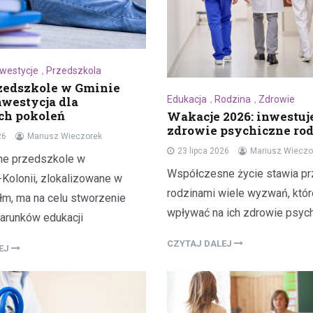
nwestycje
,
Przedszkola
zedszkole w Gminie
Edukacja
,
Rodzina
,
Zdrowie
nwestycja dla
ch pokoleń
Wakacje 2026: inwestu
zdrowie psychiczne ro
26
Mariusz Wieczorek
23 lipca 2026
Mariusz Wieczo
e przedszkole w
Współczesne życie stawia p
-Kolonii, zlokalizowane w
rodzinami wiele wyzwań, któ
łm, ma na celu stworzenie
wpływać na ich zdrowie psyc
arunków edukacji
CZYTAJ DALEJ
LEJ