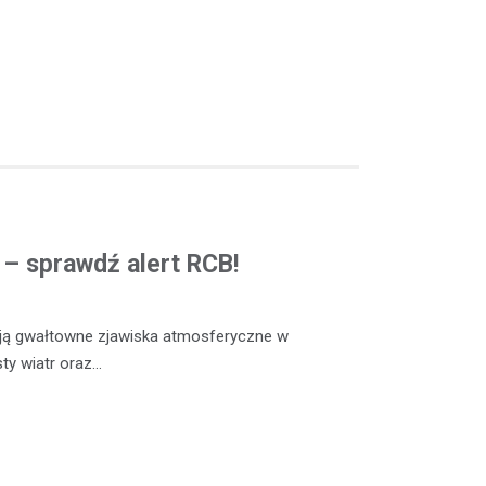
ą – sprawdź alert RCB!
ją gwałtowne zjawiska atmosferyczne w
sty wiatr oraz…