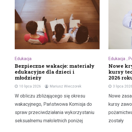
Edukacja
Edukacja
,
P
Bezpieczne wakacje: materiały
Nowe kry
edukacyjne dla dzieci i
kursy te
młodzieży
2026 rok
10 lipca 2026
Mariusz Wieczorek
3 lipca 202
W obliczu zbliżającego się okresu
Nowe zasady
wakacyjnego, Państwowa Komisja do
kursy zawo
spraw przeciwdziałania wykorzystaniu
pożarnictw
seksualnemu małoletnich poniżej
zostały