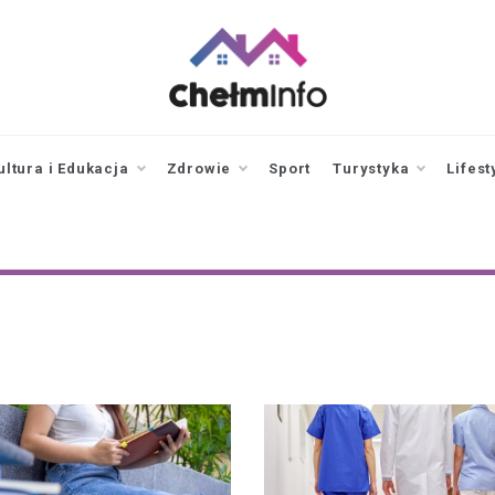
chelminfo.pl
informacje z Chełma
i okolic
ultura i Edukacja
Zdrowie
Sport
Turystyka
Lifest