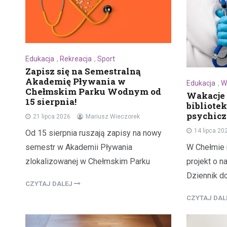
Edukacja
,
Rekreacja
,
Sport
Zapisz się na Semestralną
Akademię Pływania w
Edukacja
,
W
Chełmskim Parku Wodnym od
Wakacje 
15 sierpnia!
bibliote
psychicz
21 lipca 2026
Mariusz Wieczorek
14 lipca 20
Od 15 sierpnia ruszają zapisy na nowy
semestr w Akademii Pływania
W Chełmie 
zlokalizowanej w Chełmskim Parku
projekt o 
Dziennik do
CZYTAJ DALEJ
CZYTAJ DA