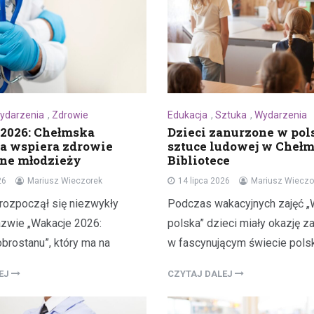
ydarzenia
,
Zdrowie
Edukacja
,
Sztuka
,
Wydarzenia
2026: Chełmska
Dzieci zanurzone w pol
ka wspiera zdrowie
sztuce ludowej w Chełm
ne młodzieży
Bibliotece
26
Mariusz Wieczorek
14 lipca 2026
Mariusz Wieczo
rozpoczął się niezwykły
Podczas wakacyjnych zajęć „
nazwie „Wakacje 2026:
polska” dzieci miały okazję z
brostanu”, który ma na
w fascynującym świecie polsk
LEJ
CZYTAJ DALEJ