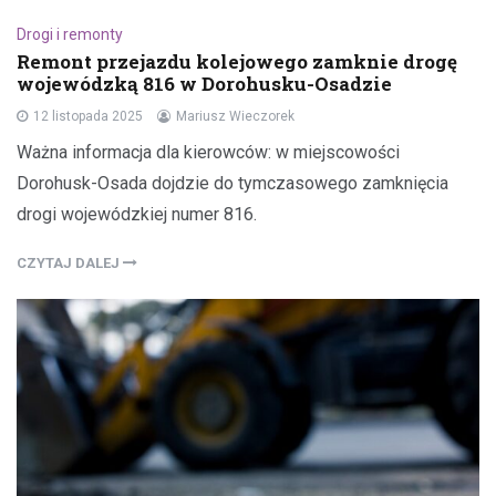
Drogi i remonty
Remont przejazdu kolejowego zamknie drogę
wojewódzką 816 w Dorohusku-Osadzie
12 listopada 2025
Mariusz Wieczorek
Ważna informacja dla kierowców: w miejscowości
Dorohusk-Osada dojdzie do tymczasowego zamknięcia
drogi wojewódzkiej numer 816.
CZYTAJ DALEJ