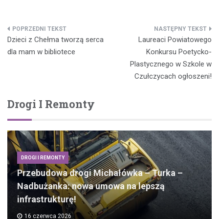
Nawigacja
Dzieci z Chełma tworzą serca
Laureaci Powiatowego
wpisu
dla mam w bibliotece
Konkursu Poetycko-
Plastycznego w Szkole w
Czułczycach ogłoszeni!
Drogi I Remonty
DROGI I REMONTY
Przebudowa drogi Michałówka – Turka –
Nadbużanka: nowa umowa na lepszą
infrastrukturę!
16 czerwca 2026