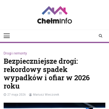
Skip
to
content
chelminfo.pl
informacje z Chełma
i okolic
Drogi i remonty
Bezpieczniejsze drogi:
rekordowy spadek
wypadków i ofiar w 2026
roku
27 maja 2026
Mariusz Wieczorek