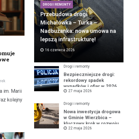
DROGI I REMONTY
Przebudowa drogi
Michałówka – Turka –
Nadbużanka: nowa umowa na
lepszą infrastrukturę!
16 czerwca 2026
romuje
nowe
Drogi i remonty
Bezpieczniejsze drogi:
rekordowy spadek
rek
wypadków i ofiar w 2026
 im. Marii
27 maja 2026
roku
raz kolejny
Drogi i remonty
Nowa inwestycja drogowa
w Gminie Wierzbica –
kluczowy krok w rozwoju
22 maja 2026
regionu