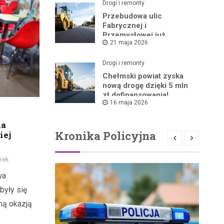
Drogi i remonty
Przebudowa ulic
Fabrycznej i
Przemysłowej już
21 maja 2026
ruszyła!
Drogi i remonty
Chełmski powiat zyska
nową drogę dzięki 5 mln
zł dofinansowania!
16 maja 2026
na
Kronika Policyjna
iej
rek
wa
były się
lną okazją