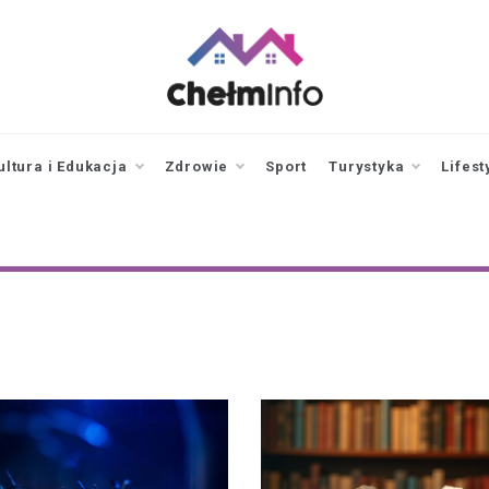
chelminfo.pl
informacje z Chełma
i okolic
ultura i Edukacja
Zdrowie
Sport
Turystyka
Lifest