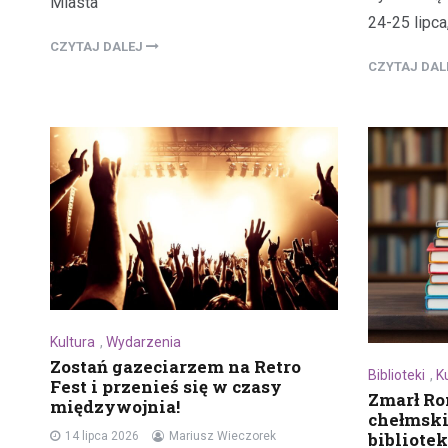
Miasta
24-25 lipca
CZYTAJ DALEJ
CZYTAJ DA
Kultura
,
Wydarzenia
Zostań gazeciarzem na Retro
Biblioteki
,
K
Fest i przenieś się w czasy
Zmarł Ro
międzywojnia!
chełmski
bibliotek
14 lipca 2026
Mariusz Wieczorek