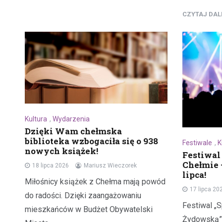
CZYTAJ DA
Kultura
,
Wydarzenia
Dzięki Wam chełmska
biblioteka wzbogaciła się o 938
Festiwale
,
K
nowych książek!
Festiwal
Chełmie 
18 lipca 2026
Mariusz Wieczorek
lipca!
Miłośnicy książek z Chełma mają powód
17 lipca 20
do radości. Dzięki zaangażowaniu
Festiwal „S
mieszkańców w Budżet Obywatelski
Żydowską”,