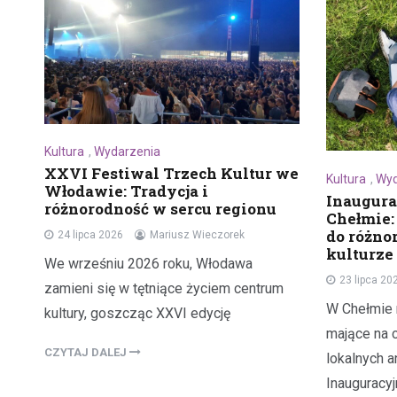
Kultura
,
Wydarzenia
XXVI Festiwal Trzech Kultur we
Kultura
,
Wyd
Włodawie: Tradycja i
Inaugura
różnorodność w sercu regionu
Chełmie:
do różno
24 lipca 2026
Mariusz Wieczorek
kulturze
We wrześniu 2026 roku, Włodawa
23 lipca 20
zamieni się w tętniące życiem centrum
W Chełmie 
kultury, goszcząc XXVI edycję
mające na 
CZYTAJ DALEJ
lokalnych a
Inauguracy