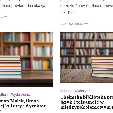
mieszkańców Chełma odpowi
, to niepowtarzalna okazja
tak! Dla
LEJ
CZYTAJ DALEJ
Kultura
,
Wydarzenia
ultura
,
Wydarzenia
Chełmska biblioteka p
man Małek, ikona
język i tożsamość w
ej kultury i dyrektor
międzypokoleniowym p
i