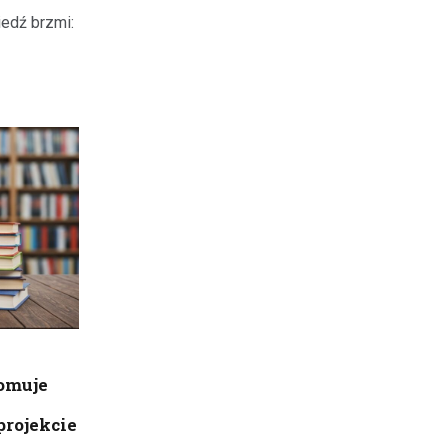
edź brzmi:
romuje
rojekcie