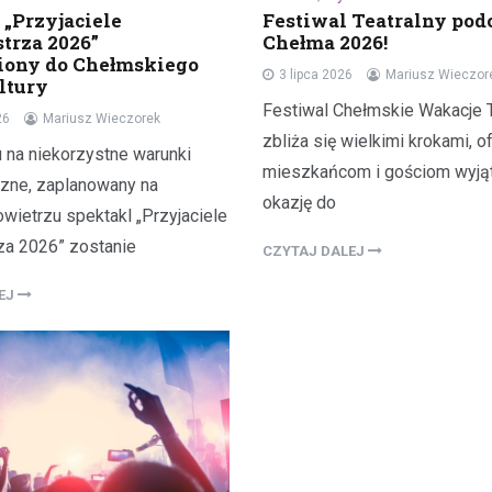
 „Przyjaciele
Festiwal Teatralny pod
trza 2026”
Chełma 2026!
iony do Chełmskiego
3 lipca 2026
Mariusz Wieczor
ltury
Festiwal Chełmskie Wakacje T
26
Mariusz Wieczorek
zbliża się wielkimi krokami, o
 na niekorzystne warunki
mieszkańcom i gościom wyj
zne, zaplanowany na
okazję do
wietrzu spektakl „Przyjaciele
za 2026” zostanie
CZYTAJ DALEJ
LEJ