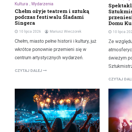
Kultura
,
Wydarzenia
Spektakl
Chełm ożyje teatrem i sztuką
Sztukmis
podczas festiwalu Śladami
przenies
Singera
Domu Ku
10 lipca 2026
Mariusz Wieczorek
10 lipca 20
Chełm, miasto pełne historii i kultury, już
Ze względu
wkrótce ponownie przemieni się w
atmosferyc
centrum artystycznych wydarzeń.
świeżym po
Sztukmistr
CZYTAJ DALEJ
CZYTAJ DA