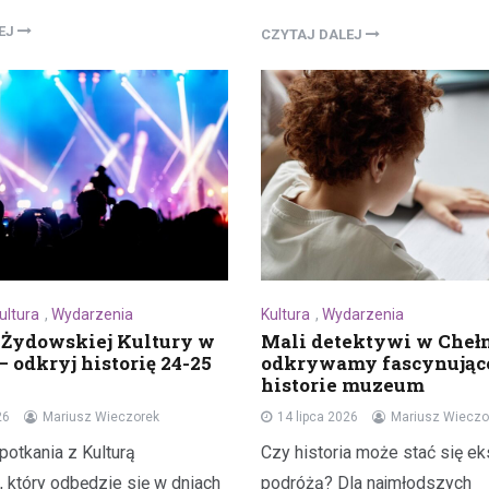
LEJ
CZYTAJ DALEJ
Kronika policyjna
Mężczyzna zatrzymany za
wobec 15-latka z użyciem b
internetu
8 maja 2026
Policja w Chełmie zatrzymała 
podejrzanego o groźby skierow
Kultura
,
Wydarzenia
ultura
,
Wydarzenia
letniego chłopca. Zatrzymany 38
Mali detektywi w Cheł
 Żydowskiej Kultury w
odkrywamy fascynując
zastraszać nastolatka, używają
– odkryj historię 24-25
historie muzeum
przedmiotu przypominającego…
14 lipca 2026
Mariusz Wieczo
26
Mariusz Wieczorek
Czy historia może stać się ek
potkania z Kulturą
podróżą? Dla najmłodszych
 który odbędzie się w dniach