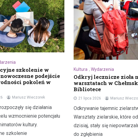
arzenia
cyjne szkolenie w
Kultura
,
Wydarzenia
 nowoczesne podejście
Odkryj lecznicze zioła 
rodności pokoleń w
warsztatach w Chełmsk
Bibliotece
26
Mariusz Wieczorek
21 lipca 2026
Mariusz Wieczo
rozpoczęły się działania
Odkrywanie tajemnic zielarst
celu wzmocnienie potencjału
Warsztaty zielarskie, które od
nimatorów kultury.
dzisiaj, stały się niepowtarza
jne szkolenie
do zgłębienia