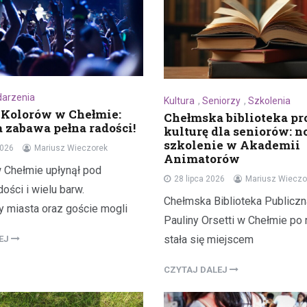
arzenia
Kultura
,
Seniorzy
,
Szkolenia
 Kolorów w Chełmie:
Chełmska biblioteka p
 zabawa pełna radości!
kulturę dla seniorów: 
szkolenie w Akademii
2026
Mariusz Wieczorek
Animatorów
Chełmie upłynął pod
28 lipca 2026
Mariusz Wieczo
ości i wielu barw.
Chełmska Biblioteka Publiczna
 miasta oraz goście mogli
Pauliny Orsetti w Chełmie po 
stała się miejscem
LEJ
CZYTAJ DALEJ