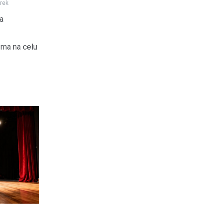
rek
a
 ma na celu