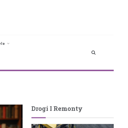
yle
Drogi I Remonty