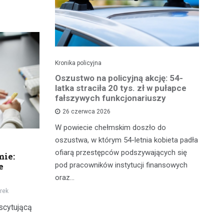
Kronika policyjna
Kro
 groźby
Oszustwo na policyjną akcję: 54-
St
roni i
latka straciła 20 tys. zł w pułapce
Zm
fałszywych funkcjonariuszy
26 czerwca 2026
W 
mężczyznę
W powiecie chełmskim doszło do
Ja
ane do 15-
oszustwa, w którym 54-letnia kobieta padła
do
-latek miał
ofiarą przestępców podszywających się
mie:
je
e
c
pod pracowników instytucji finansowych
oraz…
rek
scytującą