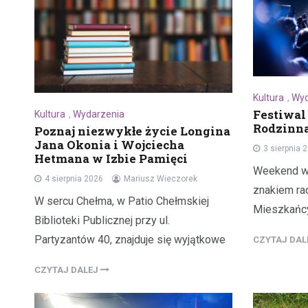
Kultura
,
Wyd
Festiwal
Kultura
,
Wydarzenia
Rodzinna
Poznaj niezwykłe życie Longina
Jana Okonia i Wojciecha
3 sierpnia 
Hetmana w Izbie Pamięci
Weekend w 
4 sierpnia 2026
Mariusz Wieczorek
znakiem rad
W sercu Chełma, w Patio Chełmskiej
Mieszkańcy
Biblioteki Publicznej przy ul.
Partyzantów 40, znajduje się wyjątkowe
CZYTAJ DA
CZYTAJ DALEJ