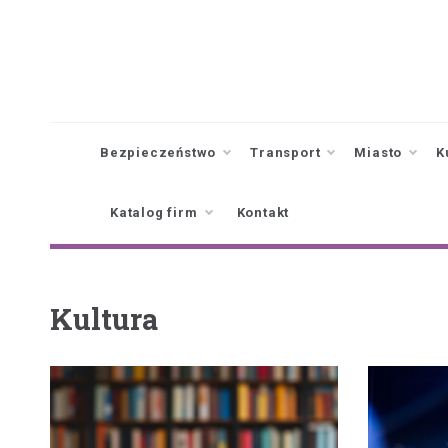
Skip
to
content
Bezpieczeństwo
Transport
Miasto
K
Katalog firm
Kontakt
Kultura