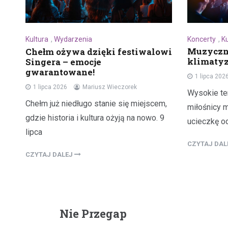
Koncerty
,
K
Kultura
,
Wydarzenia
Muzyczna
Chełm ożywa dzięki festiwalowi
klimaty
Singera – emocje
gwarantowane!
1 lipca 202
1 lipca 2026
Mariusz Wieczorek
Wysokie tem
Chełm już niedługo stanie się miejscem,
miłośnicy 
gdzie historia i kultura ożyją na nowo. 9
ucieczkę od
lipca
CZYTAJ DA
CZYTAJ DALEJ
Nie Przegap