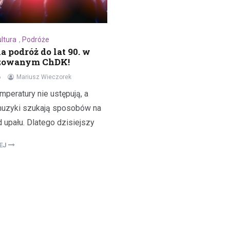
ultura
,
Podróże
 podróż do lat 90. w
zowanym ChDK!
6
Mariusz Wieczorek
peratury nie ustępują, a
muzyki szukają sposobów na
 upału. Dlatego dzisiejszy
LEJ