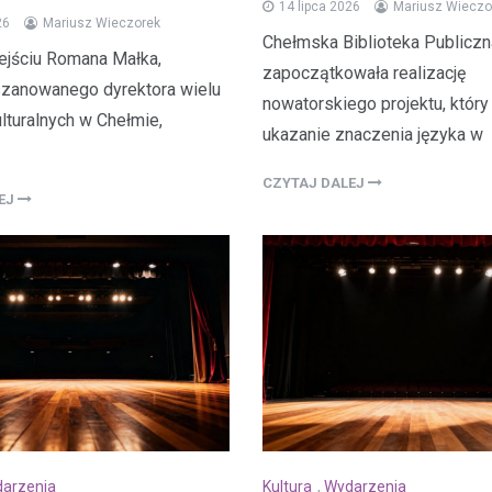
14 lipca 2026
Mariusz Wieczo
26
Mariusz Wieczorek
Chełmska Biblioteka Publiczn
ejściu Romana Małka,
zapoczątkowała realizację
szanowanego dyrektora wielu
nowatorskiego projektu, który
kulturalnych w Chełmie,
ukazanie znaczenia języka w
CZYTAJ DALEJ
LEJ
arzenia
Kultura
,
Wydarzenia