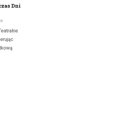
czas Dni
ek
eatralne
ferując
ątkową