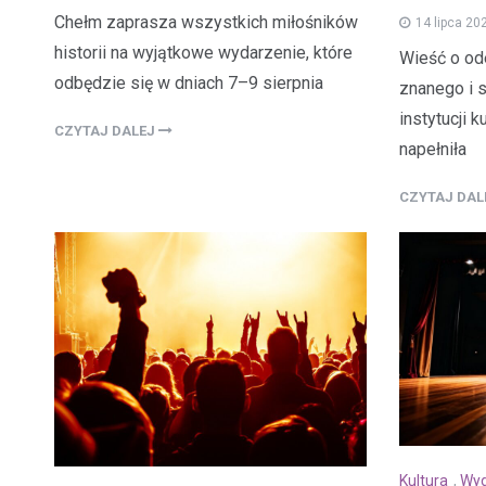
Chełm zaprasza wszystkich miłośników
14 lipca 20
historii na wyjątkowe wydarzenie, które
Wieść o od
odbędzie się w dniach 7–9 sierpnia
znanego i 
instytucji 
CZYTAJ DALEJ
napełniła
CZYTAJ DA
Kultura
,
Wyd