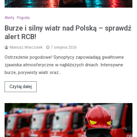
Alerty
Pogoda
Burze i silny wiatr nad Polską – sprawdź
alert RCB!
Mariusz Wieczorek
7 sierpnia 2026
Ostrzeżenie pogodowe! Synoptycy zapowiadają gwałtowne
zjawiska atmosferyczne w najbliższych dniach. Intensywne
burze, porywisty wiatr oraz…
Czytaj dalej