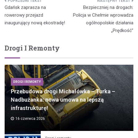
Nawigacja
Gdańsk zaprasza na
Bezpieczniej na drogach:
wpisu
rowerowy przejazd
Policja w Chełmie wprowadza
inaugurujący nową ekostradę!
ogólnopolskie działania
„Prędkość”
Drogi I Remonty
DROGI I REMONTY
Przebudowa drogi Michałówka – Turka –
Nadbużanka: nowa umowa na lepszą
infrastrukturę!
16 czerwca 2026