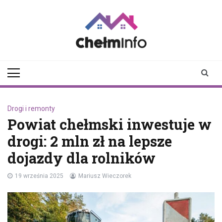
Skip
to
content
chelminfo.pl
informacje z Chełma
i okolic
Drogi i remonty
Powiat chełmski inwestuje w
drogi: 2 mln zł na lepsze
dojazdy dla rolników
19 września 2025
Mariusz Wieczorek