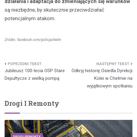
działania i adaptacja do zmieniających się warunków
są niezbędne, by skutecznie przeciwdziałać
potencjalnym atakom.
Źródło: facebook.com/policjachelm
Nawigacja
Jubileusz 100-lecia OSP Stare
Odkryj historię Osiedla Dyrekcji
wpisu
Depułtycze z wielką pompą
Kolei w Chełmie na
wyjątkowym spotkaniu
Drogi I Remonty
DROGI I REMONTY