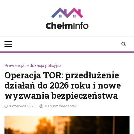
Skip
to
content
chelminfo.pl
informacje z Chełma
i okolic
Prewencja i edukacja policyjna
Operacja TOR: przedłużenie
działań do 2026 roku i nowe
wyzwania bezpieczeństwa
3 czerwca 2026
Mariusz Wieczorek