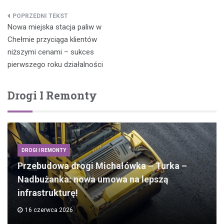
Nawigacja
Nowa miejska stacja paliw w
wpisu
Chełmie przyciąga klientów
niższymi cenami – sukces
pierwszego roku działalności
Drogi I Remonty
DROGI I REMONTY
Przebudowa drogi Michałówka – Turka –
Nadbużanka: nowa umowa na lepszą
infrastrukturę!
16 czerwca 2026