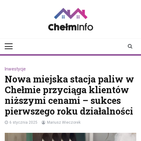
Skip
to
content
chelminfo.pl
informacje z Chełma
i okolic
Inwestycje
Nowa miejska stacja paliw w
Chełmie przyciąga klientów
niższymi cenami – sukces
pierwszego roku działalności
6 stycznia 2025
Mariusz Wieczorek