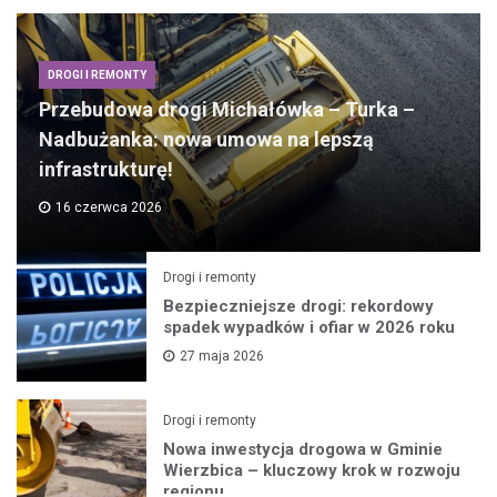
DROGI I REMONTY
Przebudowa drogi Michałówka – Turka –
Nadbużanka: nowa umowa na lepszą
infrastrukturę!
16 czerwca 2026
Drogi i remonty
Bezpieczniejsze drogi: rekordowy
spadek wypadków i ofiar w 2026 roku
27 maja 2026
Drogi i remonty
Nowa inwestycja drogowa w Gminie
Wierzbica – kluczowy krok w rozwoju
regionu