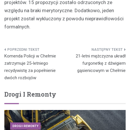
projektów. 15 propozycji zostało odrzuconych ze
względu na braki merytoryczne. Dodatkowo, jeden
projekt został wykluczony z powodu nieprawidłowości
formalnych.
Nawigacja
Komenda Policji w Chełmie
21-letni mężczyzna ukradł
wpisu
zatrzymuje 25-letniego
furgonetkę z dźwigiem
recydywistę za popełnienie
gąsienicowym w Chełmie
dwóch rozbojów
Drogi I Remonty
DROGI I REMONTY