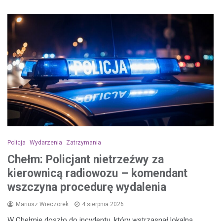
Policja
Wydarzenia
Zatrzymania
Chełm: Policjant nietrzeźwy za
kierownicą radiowozu – komendant
wszczyna procedurę wydalenia
Mariusz Wieczorek
4 sierpnia 2026
W Chełmie doszło do incydentu, który wstrząsnął lokalną