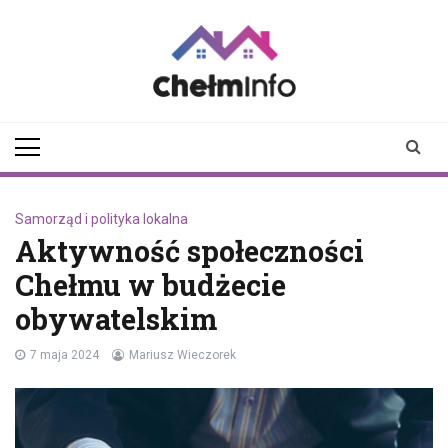
Skip
to
content
chelminfo.pl
informacje z Chełma
i okolic
Samorząd i polityka lokalna
Aktywność społeczności
Chełmu w budżecie
obywatelskim
7 maja 2024
Mariusz Wieczorek