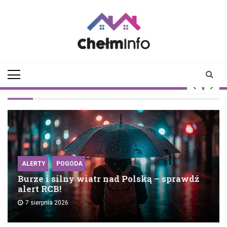
Skip
to
content
chelminfo.pl
informacje z Chełma
i okolic
ALERTY
POGODA
Burze i silny wiatr nad Polską – sprawdź
alert RCB!
7 sierpnia 2026