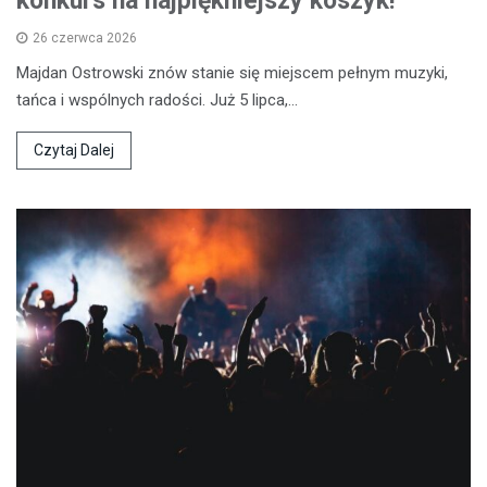
konkurs na najpiękniejszy koszyk!
26 czerwca 2026
Majdan Ostrowski znów stanie się miejscem pełnym muzyki,
tańca i wspólnych radości. Już 5 lipca,…
Czytaj Dalej