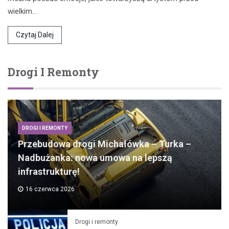
wielkim…
Czytaj Dalej
Drogi I Remonty
DROGI I REMONTY
Przebudowa drogi Michałówka – Turka –
Nadbużanka: nowa umowa na lepszą
infrastrukturę!
16 czerwca 2026
Drogi i remonty