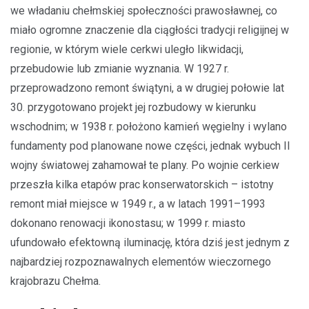
we władaniu chełmskiej społeczności prawosławnej, co
miało ogromne znaczenie dla ciągłości tradycji religijnej w
regionie, w którym wiele cerkwi uległo likwidacji,
przebudowie lub zmianie wyznania. W 1927 r.
przeprowadzono remont świątyni, a w drugiej połowie lat
30. przygotowano projekt jej rozbudowy w kierunku
wschodnim; w 1938 r. położono kamień węgielny i wylano
fundamenty pod planowane nowe części, jednak wybuch II
wojny światowej zahamował te plany. Po wojnie cerkiew
przeszła kilka etapów prac konserwatorskich – istotny
remont miał miejsce w 1949 r., a w latach 1991–1993
dokonano renowacji ikonostasu; w 1999 r. miasto
ufundowało efektowną iluminację, która dziś jest jednym z
najbardziej rozpoznawalnych elementów wieczornego
krajobrazu Chełma.