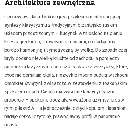
Architektura zewnętrzna
Cerkiew św. Jana Teologa jest przykładem interesującej
syntezy klasycyzmu z tradycyjnym bizantyjsko‑ruskim
układem przestrzennym – budynek wzniesiono na planie
krzyża greckiego, z równymi ramionami, co nadaje mu
bardzo harmonijną i symetryczną sylwetkę. Do zasadniczej
bryły dodano niewielką kruchtę od zachodu, a pomiędzy
ramionami krzyża wtopiono cztery okrągłe wieżyczki, które,
choć nie dominują skalą, niezwykle mocno budują wschodni
charakter świątyni, zwłaszcza w zestawieniu z toskańskim
spokojem detalu. Całość ma wyraźnie klasycystyczne
proporcje – spokojne podziały, wyważone gzymsy, prosty
rytm pilastrów – a jednocześnie, dzięki kopułom i latarniom,
nadaje cerkwi czytelny, prawosławny profil w panoramie
miasta.