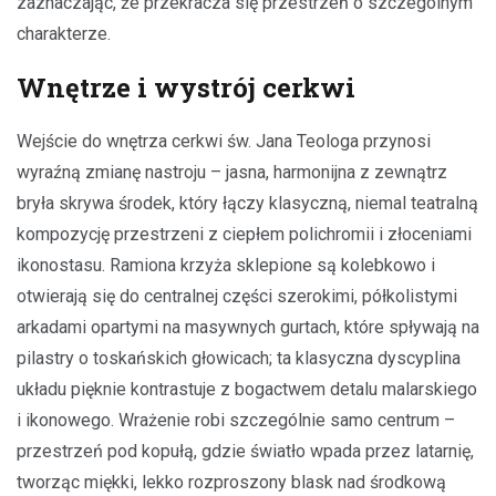
zaznaczając, że przekracza się przestrzeń o szczególnym
charakterze.
Wnętrze i wystrój cerkwi
Wejście do wnętrza cerkwi św. Jana Teologa przynosi
wyraźną zmianę nastroju – jasna, harmonijna z zewnątrz
bryła skrywa środek, który łączy klasyczną, niemal teatralną
kompozycję przestrzeni z ciepłem polichromii i złoceniami
ikonostasu. Ramiona krzyża sklepione są kolebkowo i
otwierają się do centralnej części szerokimi, półkolistymi
arkadami opartymi na masywnych gurtach, które spływają na
pilastry o toskańskich głowicach; ta klasyczna dyscyplina
układu pięknie kontrastuje z bogactwem detalu malarskiego
i ikonowego. Wrażenie robi szczególnie samo centrum –
przestrzeń pod kopułą, gdzie światło wpada przez latarnię,
tworząc miękki, lekko rozproszony blask nad środkową