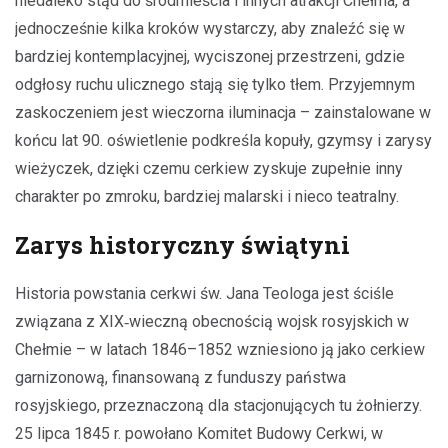
niedaleko stąd do śródmieścia i innych atrakcji Chełma, a
jednocześnie kilka kroków wystarczy, aby znaleźć się w
bardziej kontemplacyjnej, wyciszonej przestrzeni, gdzie
odgłosy ruchu ulicznego stają się tylko tłem. Przyjemnym
zaskoczeniem jest wieczorna iluminacja – zainstalowane w
końcu lat 90. oświetlenie podkreśla kopuły, gzymsy i zarysy
wieżyczek, dzięki czemu cerkiew zyskuje zupełnie inny
charakter po zmroku, bardziej malarski i nieco teatralny.
Zarys historyczny świątyni
Historia powstania cerkwi św. Jana Teologa jest ściśle
związana z XIX‑wieczną obecnością wojsk rosyjskich w
Chełmie – w latach 1846–1852 wzniesiono ją jako cerkiew
garnizonową, finansowaną z funduszy państwa
rosyjskiego, przeznaczoną dla stacjonujących tu żołnierzy.
25 lipca 1845 r. powołano Komitet Budowy Cerkwi, w