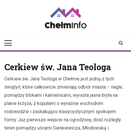
Skip
to
content
chelminfo.pl
informacje z Chełma
i okolic
Cerkiew św. Jana Teologa
Cerkiew św. Jana Teologa w Chełmie jest jedną z tych
świątyń, które całkowicie zmieniają odbiór miasta – nagle,
pomiędzy blokami i kamienicami, wyrasta jasna bryła na
planie krzyża, z kopułami o wyraźnie wschodnim
rodowodzie i zaskakująco klasycystycznym spokojem
formy. Już pierwsze wejście na ogrodzony, dość rozległy
teren pomiędzy ulicami Sienkiewicza, Młodowską i