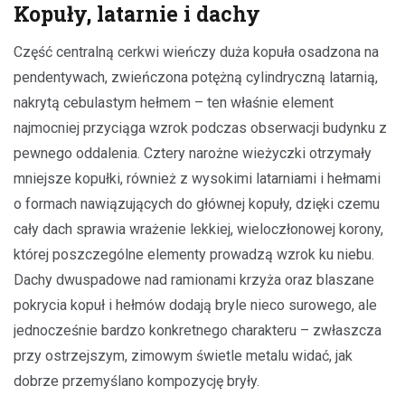
Kopuły, latarnie i dachy
Część centralną cerkwi wieńczy duża kopuła osadzona na
pendentywach, zwieńczona potężną cylindryczną latarnią,
nakrytą cebulastym hełmem – ten właśnie element
najmocniej przyciąga wzrok podczas obserwacji budynku z
pewnego oddalenia. Cztery narożne wieżyczki otrzymały
mniejsze kopułki, również z wysokimi latarniami i hełmami
o formach nawiązujących do głównej kopuły, dzięki czemu
cały dach sprawia wrażenie lekkiej, wieloczłonowej korony,
której poszczególne elementy prowadzą wzrok ku niebu.
Dachy dwuspadowe nad ramionami krzyża oraz blaszane
pokrycia kopuł i hełmów dodają bryle nieco surowego, ale
jednocześnie bardzo konkretnego charakteru – zwłaszcza
przy ostrzejszym, zimowym świetle metalu widać, jak
dobrze przemyślano kompozycję bryły.