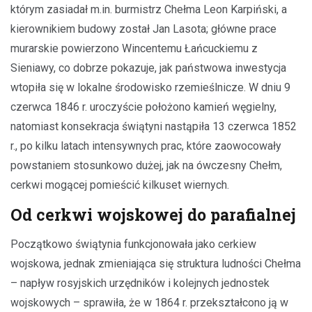
którym zasiadał m.in. burmistrz Chełma Leon Karpiński, a
kierownikiem budowy został Jan Lasota; główne prace
murarskie powierzono Wincentemu Łańcuckiemu z
Sieniawy, co dobrze pokazuje, jak państwowa inwestycja
wtopiła się w lokalne środowisko rzemieślnicze. W dniu 9
czerwca 1846 r. uroczyście położono kamień węgielny,
natomiast konsekracja świątyni nastąpiła 13 czerwca 1852
r., po kilku latach intensywnych prac, które zaowocowały
powstaniem stosunkowo dużej, jak na ówczesny Chełm,
cerkwi mogącej pomieścić kilkuset wiernych.
Od cerkwi wojskowej do parafialnej
Początkowo świątynia funkcjonowała jako cerkiew
wojskowa, jednak zmieniająca się struktura ludności Chełma
– napływ rosyjskich urzędników i kolejnych jednostek
wojskowych – sprawiła, że w 1864 r. przekształcono ją w