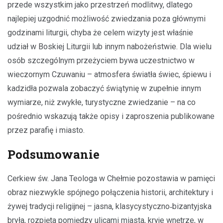
przede wszystkim jako przestrzeń modlitwy, dlatego
najlepiej uzgodnić możliwość zwiedzania poza głównymi
godzinami liturgii, chyba że celem wizyty jest właśnie
udział w Boskiej Liturgii lub innym nabożeństwie. Dla wielu
osób szczególnym przeżyciem bywa uczestnictwo w
wieczornym Czuwaniu – atmosfera światła świec, śpiewu i
kadzidła pozwala zobaczyć świątynię w zupełnie innym
wymiarze, niż zwykłe, turystyczne zwiedzanie – na co
pośrednio wskazują także opisy i zaproszenia publikowane
przez parafię i miasto.
Podsumowanie
Cerkiew św. Jana Teologa w Chełmie pozostawia w pamięci
obraz niezwykle spójnego połączenia historii, architektury i
żywej tradycji religijnej – jasna, klasycystyczno‑bizantyjska
bryła, rozpięta pomiędzy ulicami miasta, kryje wnętrze, w