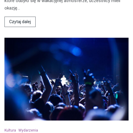
które odbyło się w wakacyjnej atmosferze, uczestnicy mieli
okazję…
Czytaj dalej
Kultura
Wydarzenia