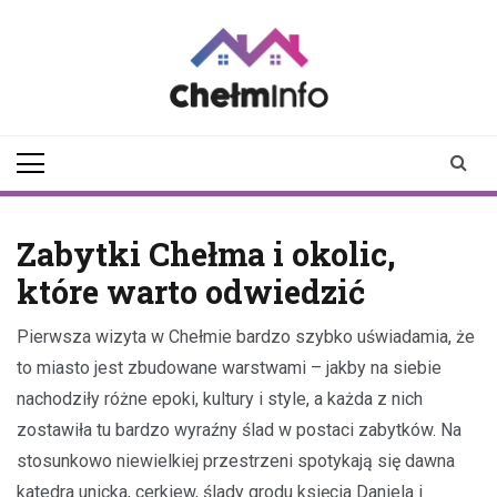
Skip
to
content
chelminfo.pl
informacje z Chełma
i okolic
Zabytki Chełma i okolic,
które warto odwiedzić
Pierwsza wizyta w Chełmie bardzo szybko uświadamia, że
to miasto jest zbudowane warstwami – jakby na siebie
nachodziły różne epoki, kultury i style, a każda z nich
zostawiła tu bardzo wyraźny ślad w postaci zabytków. Na
stosunkowo niewielkiej przestrzeni spotykają się dawna
katedra unicka, cerkiew, ślady grodu księcia Daniela i