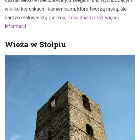
kształt lekko wrzecionowaty, z biegami ulic wychodzącymi
w kilku kierunkach i kamienicami, które tworzą niską, ale
bardzo malowniczą pierzeję.
Tutaj znajdziesz więcej
informacji
.
Wieża w Stołpiu