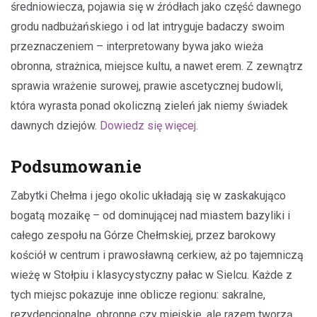
średniowiecza, pojawia się w źródłach jako część dawnego
grodu nadbużańskiego i od lat intryguje badaczy swoim
przeznaczeniem – interpretowany bywa jako wieża
obronna, strażnica, miejsce kultu, a nawet erem. Z zewnątrz
sprawia wrażenie surowej, prawie ascetycznej budowli,
która wyrasta ponad okoliczną zieleń jak niemy świadek
dawnych dziejów.
Dowiedz się więcej
.
Podsumowanie
Zabytki Chełma i jego okolic układają się w zaskakująco
bogatą mozaikę – od dominującej nad miastem bazyliki i
całego zespołu na Górze Chełmskiej, przez barokowy
kościół w centrum i prawosławną cerkiew, aż po tajemniczą
wieżę w Stołpiu i klasycystyczny pałac w Sielcu. Każde z
tych miejsc pokazuje inne oblicze regionu: sakralne,
rezydencjonalne, obronne czy miejskie, ale razem tworzą