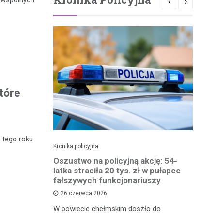
i wspólnych
tóre
ń tego roku
Kronika policyjna
Kro
 groźby
Oszustwo na policyjną akcję: 54-
St
roni i
latka straciła 20 tys. zł w pułapce
Zm
fałszywych funkcjonariuszy
26 czerwca 2026
W 
mężczyznę
W powiecie chełmskim doszło do
Ja