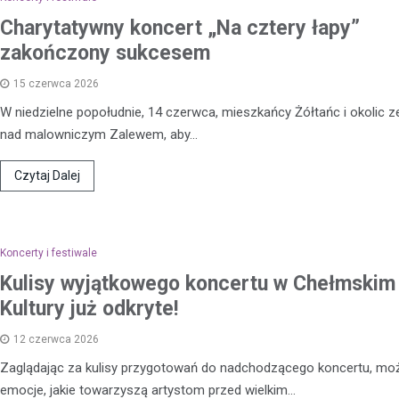
podejrzanego o groźby skierow
Charytatywny koncert „Na cztery łapy”
letniego chłopca. Zatrzymany 38
zakończony sukcesem
zastraszać nastolatka, używają
przedmiotu przypominającego…
15 czerwca 2026
W niedzielne popołudnie, 14 czerwca, mieszkańcy Żółtańc i okolic ze
nad malowniczym Zalewem, aby…
Czytaj Dalej
Koncerty i festiwale
Kulisy wyjątkowego koncertu w Chełmski
Kultury już odkryte!
12 czerwca 2026
Zaglądając za kulisy przygotowań do nadchodzącego koncertu, mo
emocje, jakie towarzyszą artystom przed wielkim…