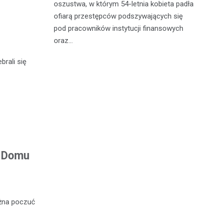
ane do 15-
oszustwa, w którym 54-letnia kobieta padła
do
-latek miał
ofiarą przestępców podszywających się
je
c
pod pracowników instytucji finansowych
oraz…
brali się
m Domu
żna poczuć