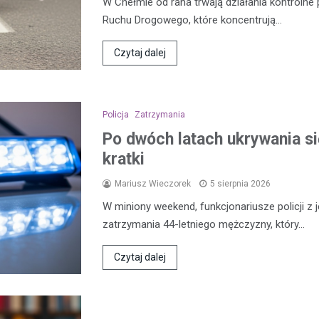
W Chełmie od rana trwają działania kontroln
Ruchu Drogowego, które koncentrują…
Czytaj dalej
Policja
Zatrzymania
Po dwóch latach ukrywania się
kratki
Mariusz Wieczorek
5 sierpnia 2026
W miniony weekend, funkcjonariusze policji z 
zatrzymania 44-letniego mężczyzny, który…
Czytaj dalej