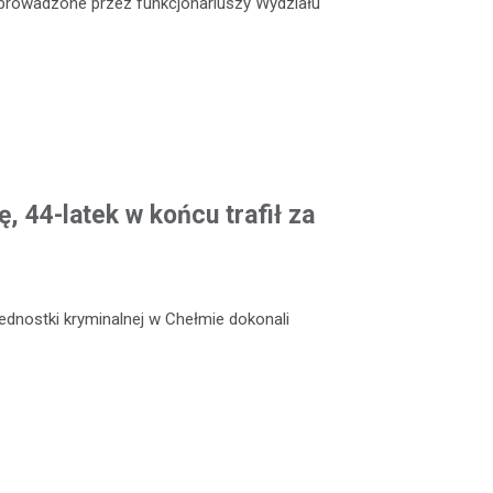
e prowadzone przez funkcjonariuszy Wydziału
, 44-latek w końcu trafił za
jednostki kryminalnej w Chełmie dokonali