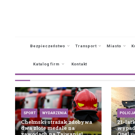
Skip
to
content
Bezpieczeństwo
Transport
Miasto
K
Katalog firm
Kontakt
SPORT
WYDARZENIA
POLICJ
Chełmski strażak zdobywa
21-lat
dwa złote medale na
wypad
zawodach na Tajwanie!
Opel u