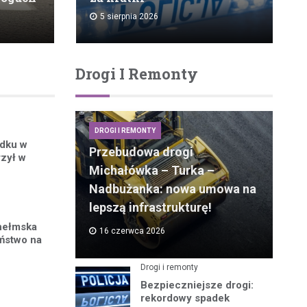
5 sierpnia 2026
Drogi I Remonty
DROGI I REMONTY
adku w
Przebudowa drogi
rzył w
Michałówka – Turka –
Nadbużanka: nowa umowa na
lepszą infrastrukturę!
chełmska
16 czerwca 2026
eństwo na
Drogi i remonty
Bezpieczniejsze drogi:
rekordowy spadek