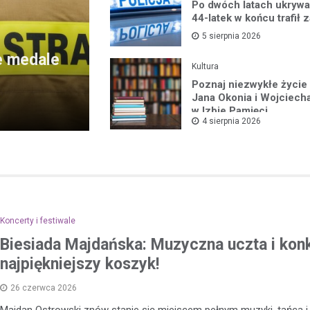
Po dwóch latach ukrywan
44-latek w końcu trafił z
5 sierpnia 2026
e medale
Kultura
Poznaj niezwykłe życie
Jana Okonia i Wojciec
w Izbie Pamięci
4 sierpnia 2026
Koncerty i festiwale
Biesiada Majdańska: Muzyczna uczta i kon
najpiękniejszy koszyk!
26 czerwca 2026