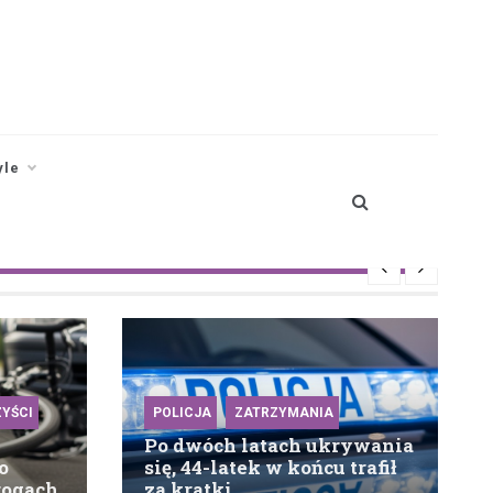
yle
YŚCI
POLICJA
ZATRZYMANIA
Po dwóch latach ukrywania
o
się, 44-latek w końcu trafił
rogach
za kratki