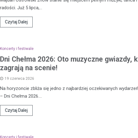
Majdan Ostrowski znów stanie się miejscem pełnym muzyki, tańca 
radości. Już 5 lipca,…
Czytaj Dalej
Koncerty i festiwale
Dni Chełma 2026: Oto muzyczne gwiazdy, k
zagrają na scenie!
19 czerwca 2026
Na horyzoncie zbliża się jedno z najbardziej oczekiwanych wydarze
Kronika policyjna
– Dni Chełma 2026.…
Mężczyzna zatrzymany za
wobec 15-latka z użyciem b
Czytaj Dalej
internetu
8 maja 2026
Policja w Chełmie zatrzymała 
Koncerty i festiwale