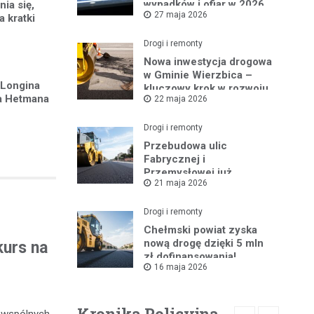
wypadków i ofiar w 2026
ia się,
27 maja 2026
roku
a kratki
Drogi i remonty
Nowa inwestycja drogowa
w Gminie Wierzbica –
 Longina
kluczowy krok w rozwoju
ha Hetmana
22 maja 2026
regionu
Drogi i remonty
Przebudowa ulic
Fabrycznej i
Przemysłowej już
21 maja 2026
ruszyła!
Drogi i remonty
Chełmski powiat zyska
nową drogę dzięki 5 mln
kurs na
zł dofinansowania!
16 maja 2026
Kronika Policyjna