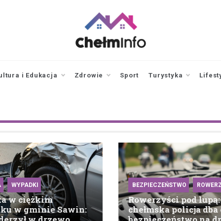
chelminfo.pl
informacje z Chełma
i okolic
ultura i Edukacja
Zdrowie
Sport
Turystyka
Lifest
A
WYPADKI
BEZPIECZEŃSTWO
ROWERZ
ka w ciężkim
Rowerzyści pod lupą:
ku w gminie Sawin:
chełmska policja dba 
derzył w drzewo
bezpieczeństwo na d