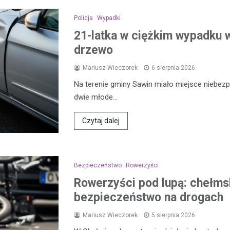
Policja
Wypadki
21-latka w ciężkim wypadku w
drzewo
Mariusz Wieczorek
6 sierpnia 2026
Na terenie gminy Sawin miało miejsce niebezp
dwie młode…
Czytaj dalej
Bezpieczeństwo
Rowerzyści
Rowerzyści pod lupą: chełmsk
bezpieczeństwo na drogach
Mariusz Wieczorek
5 sierpnia 2026