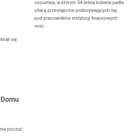
ane do 15-
oszustwa, w którym 54-letnia kobieta padła
do
-latek miał
ofiarą przestępców podszywających się
je
c
pod pracowników instytucji finansowych
oraz…
brali się
m Domu
żna poczuć