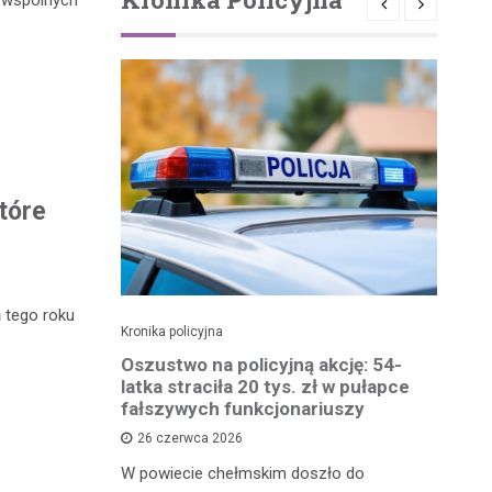
i wspólnych
tóre
ń tego roku
Kronika policyjna
Kro
 groźby
Oszustwo na policyjną akcję: 54-
St
roni i
latka straciła 20 tys. zł w pułapce
Zm
fałszywych funkcjonariuszy
26 czerwca 2026
W 
mężczyznę
W powiecie chełmskim doszło do
Ja