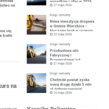
chełmska
wypadków i ofiar w 2026
eństwo na
27 maja 2026
roku
Drogi i remonty
Nowa inwestycja drogowa
w Gminie Wierzbica –
kluczowy krok w rozwoju
ia się,
22 maja 2026
regionu
a kratki
Drogi i remonty
Przebudowa ulic
Fabrycznej i
Przemysłowej już
21 maja 2026
ruszyła!
Drogi i remonty
Chełmski powiat zyska
nową drogę dzięki 5 mln
kurs na
zł dofinansowania!
16 maja 2026
Kronika Policyjna