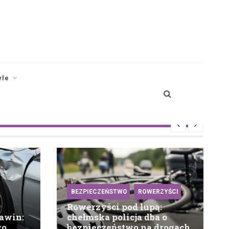
yle
BEZPIECZEŃSTWO
ROWERZYŚCI
Rowerzyści pod lupą:
awin:
chełmska policja dba o
wo
bezpieczeństwo na drogach