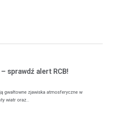
ą – sprawdź alert RCB!
ją gwałtowne zjawiska atmosferyczne w
sty wiatr oraz…