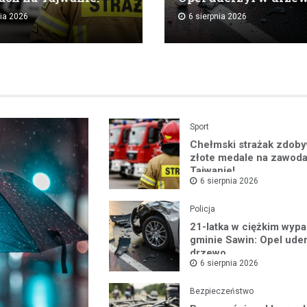
nia 2026
6 sierpnia 2026
Sport
Chełmski strażak zdob
złote medale na zawod
Tajwanie!
6 sierpnia 2026
Policja
21-latka w ciężkim wyp
gminie Sawin: Opel ude
drzewo
6 sierpnia 2026
Bezpieczeństwo