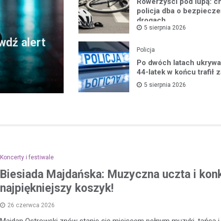
Rowerzyści pod lupą: 
policja dba o bezpiecz
drogach
5 sierpnia 2026
awdź alert
Policja
Po dwóch latach ukrywan
44-latek w końcu trafił z
5 sierpnia 2026
Koncerty i festiwale
Biesiada Majdańska: Muzyczna uczta i kon
najpiękniejszy koszyk!
26 czerwca 2026