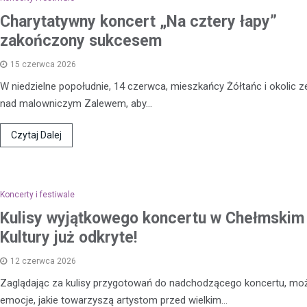
podejrzanego o groźby skierow
Charytatywny koncert „Na cztery łapy”
letniego chłopca. Zatrzymany 38
zakończony sukcesem
zastraszać nastolatka, używają
przedmiotu przypominającego…
15 czerwca 2026
W niedzielne popołudnie, 14 czerwca, mieszkańcy Żółtańc i okolic ze
nad malowniczym Zalewem, aby…
Czytaj Dalej
Koncerty i festiwale
Kulisy wyjątkowego koncertu w Chełmski
Kultury już odkryte!
12 czerwca 2026
Zaglądając za kulisy przygotowań do nadchodzącego koncertu, mo
emocje, jakie towarzyszą artystom przed wielkim…