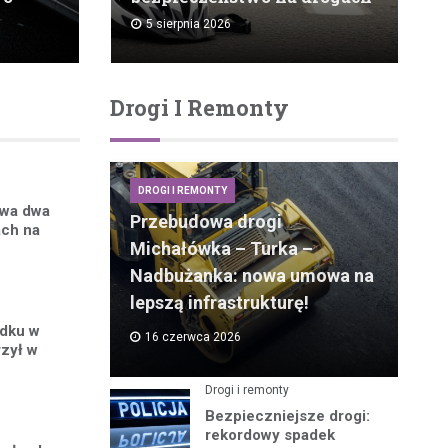
5 sierpnia 2026
Drogi I Remonty
DROGI I REMONTY
ywa dwa
Przebudowa drogi
ach na
Michałówka – Turka –
Nadbużanka: nowa umowa na
lepszą infrastrukturę!
adku w
16 czerwca 2026
rzył w
Drogi i remonty
Bezpieczniejsze drogi:
rekordowy spadek