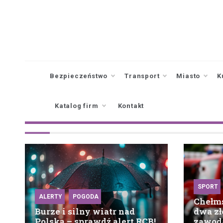
Skip
to
content
Bezpieczeństwo
Transport
Miasto
K
Katalog firm
Kontakt
SPORT
ALERTY
POGODA
Chełms
Burze i silny wiatr nad
dwa zł
Polską – sprawdź alert RCB!
zawoda