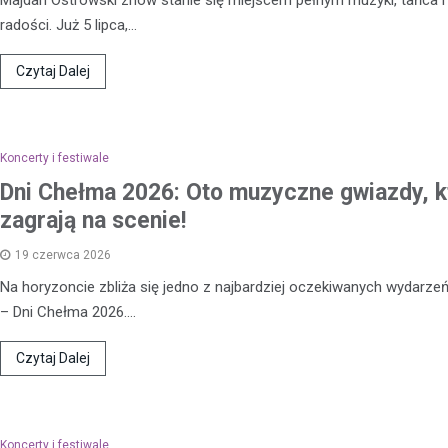
Majdan Ostrowski znów stanie się miejscem pełnym muzyki, tańca 
radości. Już 5 lipca,…
Czytaj Dalej
Koncerty i festiwale
Dni Chełma 2026: Oto muzyczne gwiazdy, k
zagrają na scenie!
19 czerwca 2026
Na horyzoncie zbliża się jedno z najbardziej oczekiwanych wydarze
Kronika policyjna
– Dni Chełma 2026.…
Mężczyzna zatrzymany za
wobec 15-latka z użyciem b
Czytaj Dalej
internetu
8 maja 2026
Policja w Chełmie zatrzymała 
Koncerty i festiwale