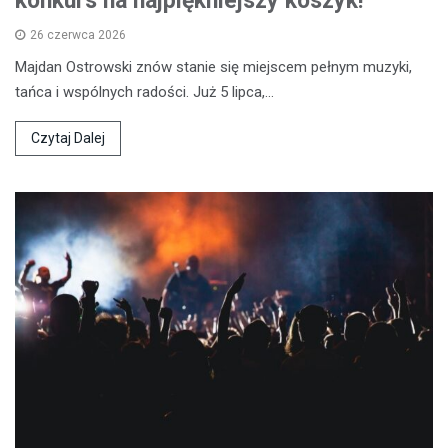
konkurs na najpiękniejszy koszyk!
26 czerwca 2026
Majdan Ostrowski znów stanie się miejscem pełnym muzyki,
tańca i wspólnych radości. Już 5 lipca,…
Czytaj Dalej