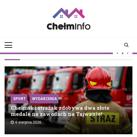
Skip
to
content
chelminfo.pl
informacje z Chełma
i okolic
SPORT
WYDARZENIA
Chełmski strażak zdobywa dwa złote
medale na zawodach na Tajwanie!
6 sierpnia 2026