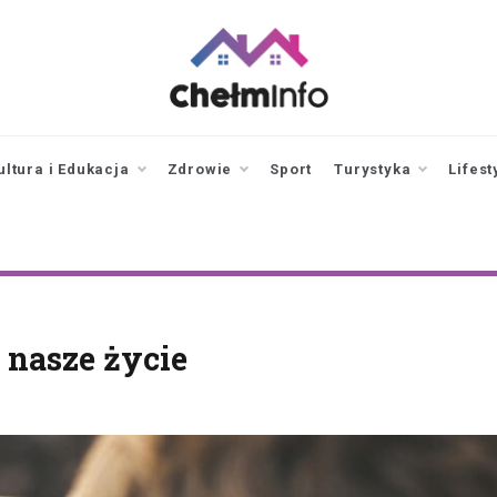
chelminfo.pl
informacje z Chełma
i okolic
ultura i Edukacja
Zdrowie
Sport
Turystyka
Lifest
e nasze życie