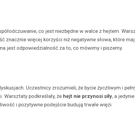
Kronika policyjna
Mężczyzna zatrzymany za
wobec 15-latka z użyciem b
spółodczuwanie, co jest niezbędne w walce z hejtem. Wars
internetu
ć znacznie więcej korzyści niż negatywne słowa, które ma
8 maja 2026
ażna jest odpowiedzialność za to, co mówimy i piszemy.
Policja w Chełmie zatrzymała 
podejrzanego o groźby skierow
letniego chłopca. Zatrzymany 38
zastraszać nastolatka, używają
przedmiotu przypominającego…
kusjach. Uczestnicy zrozumieli, że bycie życzliwym i peł
. Warsztaty podkreślały, że
hejt nie przynosi siły
, a jedyni
zliwość i pozytywne podejście budują trwałe więzi.