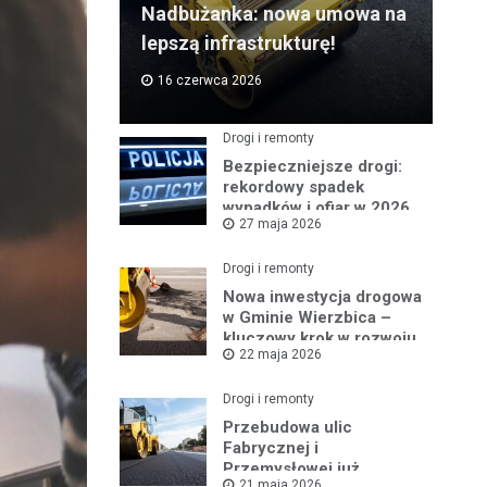
Nadbużanka: nowa umowa na
lepszą infrastrukturę!
16 czerwca 2026
Drogi i remonty
Bezpieczniejsze drogi:
rekordowy spadek
wypadków i ofiar w 2026
27 maja 2026
roku
Drogi i remonty
Nowa inwestycja drogowa
w Gminie Wierzbica –
kluczowy krok w rozwoju
22 maja 2026
regionu
Drogi i remonty
Przebudowa ulic
Fabrycznej i
Przemysłowej już
21 maja 2026