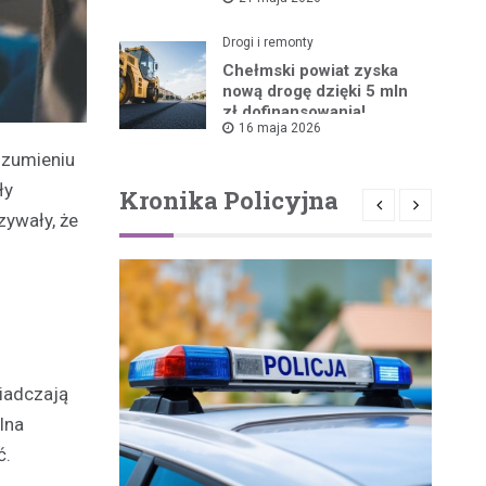
ruszyła!
Drogi i remonty
Chełmski powiat zyska
nową drogę dzięki 5 mln
zł dofinansowania!
16 maja 2026
ozumieniu
ły
Kronika Policyjna
zywały, że
wiadczają
lna
ć.