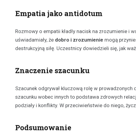
Empatia jako antidotum
Rozmowy o empatii kładły nacisk na zrozumienie i w
uświadamiały, że
dobro i zrozumienie
mogą przynieś
destrukcyjną siłę. Uczestnicy dowiedzieli się, jak w
Znaczenie szacunku
Szacunek odgrywał kluczową rolę w prowadzonych dys
szacunku wobec innych to podstawa zdrowych relacji
podziały i konflikty. W przeciwieństwie do niego, życ
Podsumowanie