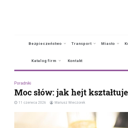
Skip
to
content
Bezpieczeństwo
Transport
Miasto
K
Katalog firm
Kontakt
Poradniki
Moc słów: jak hejt kształtuj
11 czerwca 2026
Mariusz Wieczorek