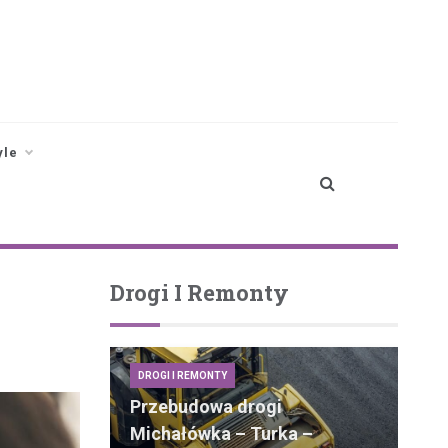
yle
Drogi I Remonty
DROGI I REMONTY
Przebudowa drogi
Michałówka – Turka –