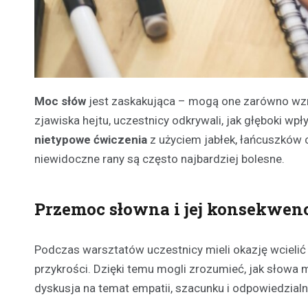
Moc słów
jest zaskakująca – mogą one zarówno wzm
zjawiska hejtu, uczestnicy odkrywali, jak głęboki w
nietypowe ćwiczenia
z użyciem jabłek, łańcuszków cz
niewidoczne rany są często najbardziej bolesne.
Przemoc słowna i jej konsekwen
Podczas warsztatów uczestnicy mieli okazję wcielić s
przykrości. Dzięki temu mogli zrozumieć, jak słowa
dyskusja na temat empatii, szacunku i odpowiedzia