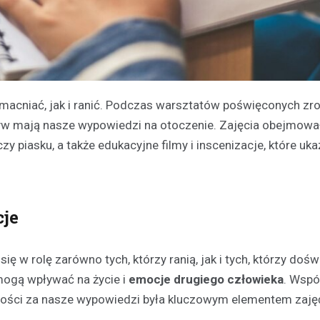
acniać, jak i ranić. Podczas warsztatów poświęconych zr
pływ mają nasze wypowiedzi na otoczenie. Zajęcia obejmowa
y piasku, a także edukacyjne filmy i inscenizacje, które uka
cje
ię w rolę zarówno tych, którzy ranią, jak i tych, którzy doś
 mogą wpływać na życie i
emocje drugiego człowieka
. Wspó
lności za nasze wypowiedzi była kluczowym elementem zaję