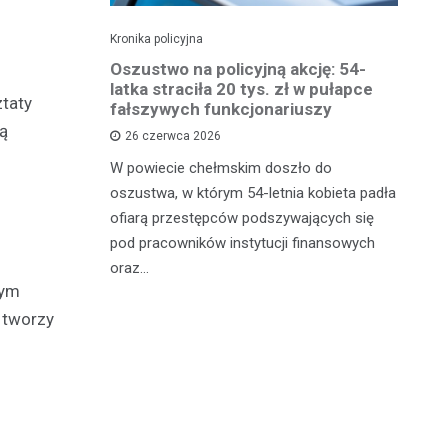
Kronika policyjna
Kro
 groźby
Oszustwo na policyjną akcję: 54-
St
roni i
latka straciła 20 tys. zł w pułapce
Zm
ztaty
fałszywych funkcjonariuszy
ją
26 czerwca 2026
W 
mężczyznę
W powiecie chełmskim doszło do
Ja
ane do 15-
oszustwa, w którym 54-letnia kobieta padła
do
-latek miał
ofiarą przestępców podszywających się
je
c
pod pracowników instytucji finansowych
oraz…
nym
e tworzy