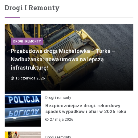
Drogi I Remonty
DROGI I REMONTY
Przebudowa drogi Michałówka – Turka –
Nadbużanka: nowa umowa na lepszą
infrastrukturę!
16 czerwca 2026
Drogi i remonty
Bezpieczniejsze drogi: rekordowy
spadek wypadków i ofiar w 2026 roku
27 maja 2026
Drogi i remonty