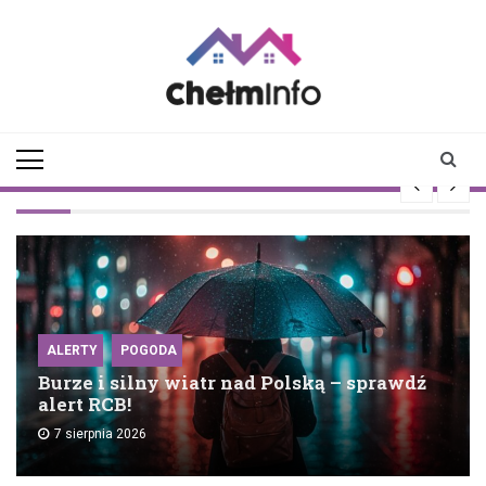
Skip
to
content
chelminfo.pl
informacje z Chełma
i okolic
ALERTY
POGODA
Burze i silny wiatr nad Polską – sprawdź
alert RCB!
7 sierpnia 2026