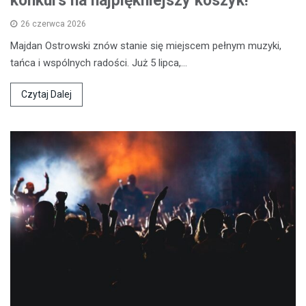
konkurs na najpiękniejszy koszyk!
26 czerwca 2026
Majdan Ostrowski znów stanie się miejscem pełnym muzyki,
tańca i wspólnych radości. Już 5 lipca,…
Czytaj Dalej