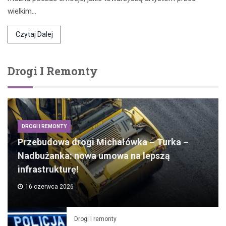
wielkim…
Czytaj Dalej
Drogi I Remonty
DROGI I REMONTY
Przebudowa drogi Michałówka – Turka –
Nadbużanka: nowa umowa na lepszą
infrastrukturę!
16 czerwca 2026
Drogi i remonty