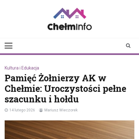
Skip
to
content
chelminfo.pl
informacje z Chełma
i okolic
Kultura i Edukacja
Pamięć Żołnierzy AK w
Chełmie: Uroczystości pełne
szacunku i hołdu
14 lutego 2026
Mariusz Wieczorek