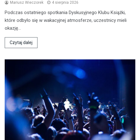
Mariusz Wieczorek
4 sierpnia 2026
Podczas ostatniego spotkania Dyskusyjnego Klubu Książki,
które odbyło się w wakacyjnej atmosferze, uczestnicy mieli
okazję…
Czytaj dalej