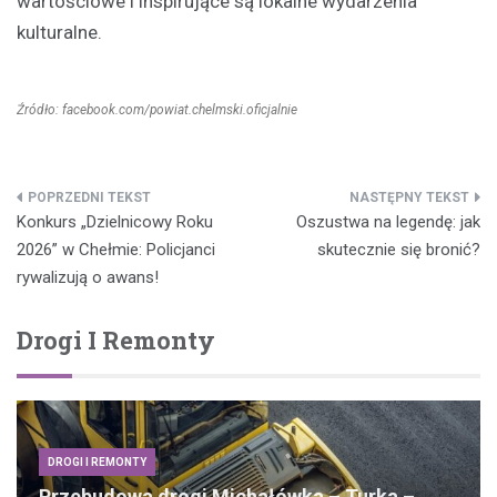
wartościowe i inspirujące są lokalne wydarzenia
kulturalne.
Źródło: facebook.com/powiat.chelmski.oficjalnie
Nawigacja
Konkurs „Dzielnicowy Roku
Oszustwa na legendę: jak
wpisu
2026” w Chełmie: Policjanci
skutecznie się bronić?
rywalizują o awans!
Drogi I Remonty
DROGI I REMONTY
Przebudowa drogi Michałówka – Turka –