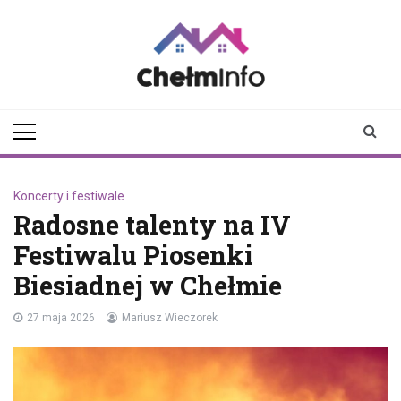
Skip
to
content
chelminfo.pl
informacje z Chełma
i okolic
Koncerty i festiwale
Radosne talenty na IV
Festiwalu Piosenki
Biesiadnej w Chełmie
27 maja 2026
Mariusz Wieczorek