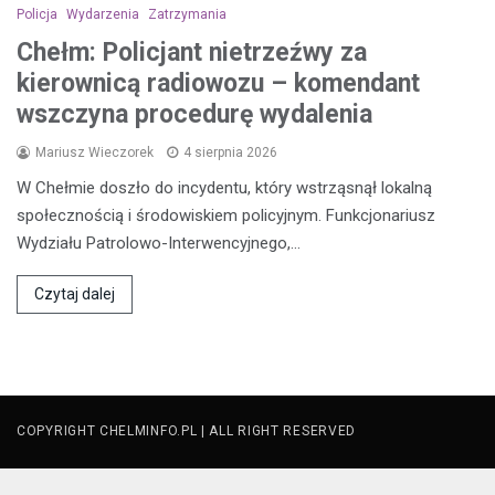
Policja
Wydarzenia
Zatrzymania
Chełm: Policjant nietrzeźwy za
kierownicą radiowozu – komendant
wszczyna procedurę wydalenia
Mariusz Wieczorek
4 sierpnia 2026
W Chełmie doszło do incydentu, który wstrząsnął lokalną
społecznością i środowiskiem policyjnym. Funkcjonariusz
Wydziału Patrolowo-Interwencyjnego,…
Czytaj dalej
COPYRIGHT CHELMINFO.PL | ALL RIGHT RESERVED