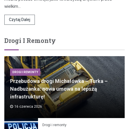
wielkim…
Czytaj Dalej
Drogi I Remonty
DROGI I REMONTY
Przebudowa drogi Michałówka – Turka –
Nadbużanka: nowa umowa na lepszą
infrastrukturę!
16 czerwca 2026
Drogi i remonty