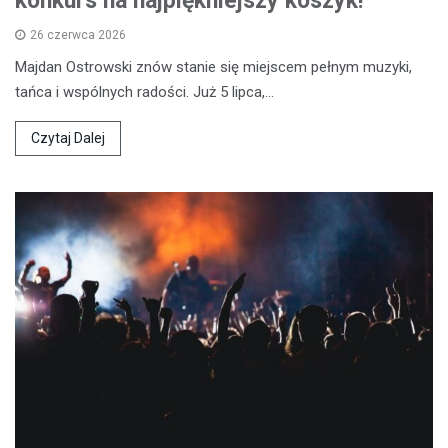
konkurs na najpiękniejszy koszyk!
26 czerwca 2026
Majdan Ostrowski znów stanie się miejscem pełnym muzyki,
tańca i wspólnych radości. Już 5 lipca,…
Czytaj Dalej