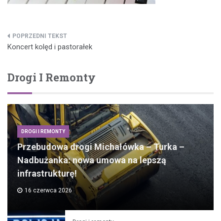
Nawigacja
Koncert kolęd i pastorałek
wpisu
Drogi I Remonty
DROGI I REMONTY
Przebudowa drogi Michałówka – Turka –
Nadbużanka: nowa umowa na lepszą
infrastrukturę!
16 czerwca 2026