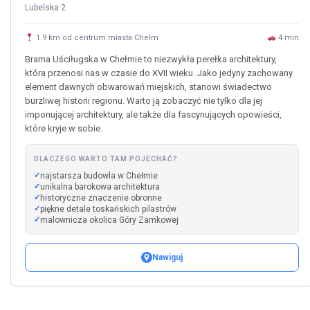
Lubelska 2
1.9 km od centrum miasta Chełm
4 min
Brama Uściługska w Chełmie to niezwykła perełka architektury,
która przenosi nas w czasie do XVII wieku. Jako jedyny zachowany
element dawnych obwarowań miejskich, stanowi świadectwo
burzliwej historii regionu. Warto ją zobaczyć nie tylko dla jej
imponującej architektury, ale także dla fascynujących opowieści,
które kryje w sobie.
DLACZEGO WARTO TAM POJECHAĆ?
najstarsza budowla w Chełmie
unikalna barokowa architektura
historyczne znaczenie obronne
piękne detale toskańskich pilastrów
malownicza okolica Góry Zamkowej
Nawiguj