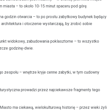
m miasta – to około 10-15 minut spaceru pod górę.
e ma godzin otwarcia – to po prostu zabytkowy budynek będący
architektura i otoczenie wystarczają, by zrobić sobie
punkt widokowy, zabudowania poklasztorne – to wszystko
szcze godzinę-dwie.
ego zespołu – wnętrze kryje cenne zabytki, w tym cudowny
 turystyczna prowadzi przez najciekawsze fragmenty tego
iasto ma ciekawą, wielokulturową historię – przez wieki żyli