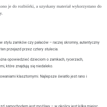
zono je do rozbiórki, a uzyskany materiał wykorzystano do
y.
na w stylu zamków czy pałaców – raczej skromny, autentyczny
ten przejazd przez cztery stulecia.
Można opowiedzieć dzieciom o zamkach, rycerzach,
, które znajdują się niedaleko.
aniami klasztornymi. Najlepsze światło jest rano i
jazd samochodem jest możliwy – w okolicy jest kilka miejsc