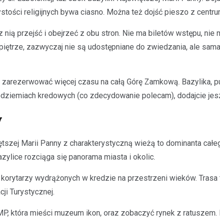
tości religijnych bywa ciasno. Można też dojść pieszo z centru
 nią przejść i obejrzeć z obu stron. Nie ma biletów wstępu, ni
piętrze, zazwyczaj nie są udostępniane do zwiedzania, ale sama 
o zarezerwować więcej czasu na całą Górę Zamkową. Bazylika, 
 podziemiach kredowych (co zdecydowanie polecam), dodajcie je
y
ętszej Marii Panny z charakterystyczną wieżą to dominanta cał
ylice rozciąga się panorama miasta i okolic.
 korytarzy wydrążonych w kredzie na przestrzeni wieków. Trasa
ji Turystycznej.
, która mieści muzeum ikon, oraz zobaczyć rynek z ratuszem. M