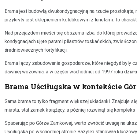
Brama jest budowlą dwukondygnacyjną na rzucie prostokąta, m
przykryty jest sklepieniem kolebkowym z lunetami. To charak
Nad przejazdem mieści się obszerna izba, do której prowadz
kondygnacjach ujęte parami pilastrów toskańskich, zwieńczon
średniowiecznych fortyfikacji.
Brama łączy zabudowania gospodarcze, które niegdyś były czę
dawniej wozownia, a w części wschodniej od 1997 roku dział
Brama Uściługska w kontekście Gó
Sama brama to tylko fragment większej układanki. Znajduje s
miasta, stał zamek książęcy, a później rozwinął się kompleks 
Spacerując po Górze Zamkowej, warto zwrócić uwagę na ukszta
Uściługska po wschodniej stronie Bazyliki stanowiła kluczow