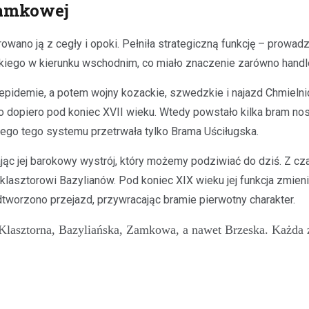
Zamkowej
ano ją z cegły i opoki. Pełniła strategiczną funkcję – prowadz
iego w kierunku wschodnim, co miało znaczenie zarówno handlowe
r, epidemie, a potem wojny kozackie, szwedzkie i najazd Chmie
o dopiero pod koniec XVII wieku. Wtedy powstało kilka bram no
ego tego systemu przetrwała tylko Brama Uściługska.
c jej barokowy wystrój, który możemy podziwiać do dziś. Z cza
klasztorowi Bazylianów. Pod koniec XIX wieku jej funkcja zmieni
worzono przejazd, przywracając bramie pierwotny charakter.
asztorna, Bazyliańska, Zamkowa, a nawet Brzeska. Każda z ni