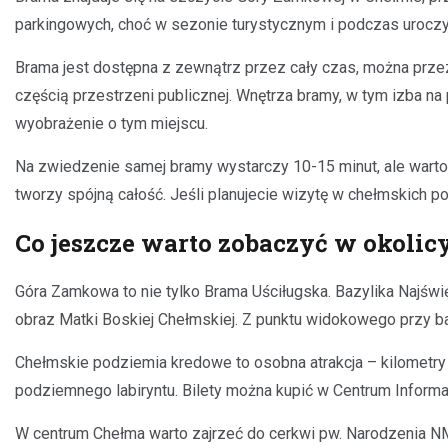
parkingowych, choć w sezonie turystycznym i podczas uroczys
Brama jest dostępna z zewnątrz przez cały czas, można przez
częścią przestrzeni publicznej. Wnętrza bramy, w tym izba na 
wyobrażenie o tym miejscu.
Na zwiedzenie samej bramy wystarczy 10-15 minut, ale wart
tworzy spójną całość. Jeśli planujecie wizytę w chełmskich
Co jeszcze warto zobaczyć w okolic
Góra Zamkowa to nie tylko Brama Uściługska. Bazylika Najświ
obraz Matki Boskiej Chełmskiej. Z punktu widokowego przy baz
Chełmskie podziemia kredowe to osobna atrakcja – kilometry
podziemnego labiryntu. Bilety można kupić w Centrum Informac
W centrum Chełma warto zajrzeć do cerkwi pw. Narodzenia NMP