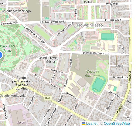
Leaflet
|
©
OpenStreetMap