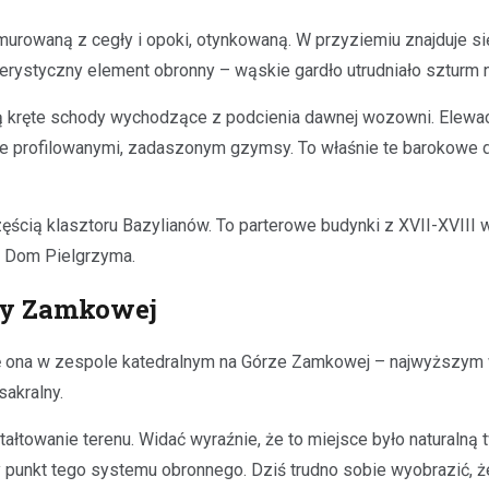
urowaną z cegły i opoki, otynkowaną. W przyziemiu znajduje się
terystyczny element obronny – wąskie gardło utrudniało szturm 
ą kręte schody wychodzące z podcienia dawnej wozowni. Elewacj
e profilowanymi, zadaszonym gzymsy. To właśnie te barokowe det
ścią klasztoru Bazylianów. To parterowe budynki z XVII-XVIII 
a Dom Pielgrzyma.
ry Zamkowej
ię ona w zespole katedralnym na Górze Zamkowej – najwyższym w
sakralny.
łtowanie terenu. Widać wyraźnie, że to miejsce było naturalną 
y punkt tego systemu obronnego. Dziś trudno sobie wyobrazić, że