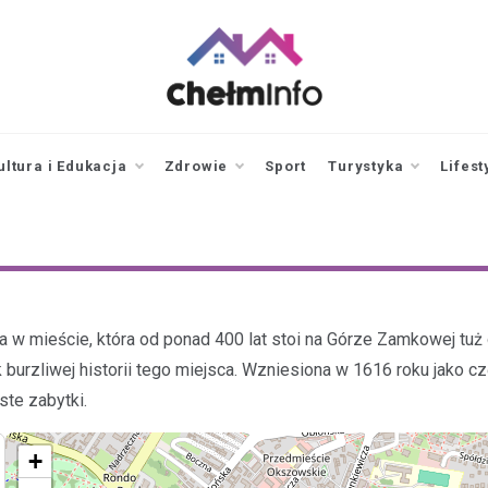
chelminfo.pl
informacje z Chełma
i okolic
ultura i Edukacja
Zdrowie
Sport
Turystyka
Lifest
w mieście, która od ponad 400 lat stoi na Górze Zamkowej tuż o
rzliwej historii tego miejsca. Wzniesiona w 1616 roku jako c
ste zabytki.
+