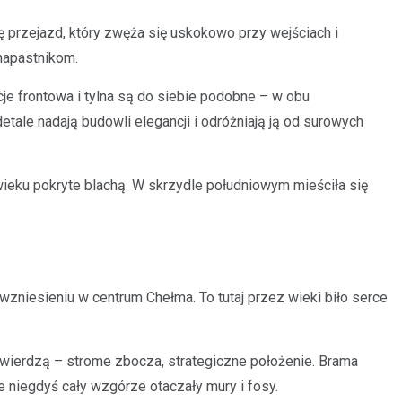
 przejazd, który zwęża się uskokowo przy wejściach i
napastnikom.
e frontowa i tylna są do siebie podobne – w obu
ale nadają budowli elegancji i odróżniają ją od surowych
wieku pokryte blachą. W skrzydle południowym mieściła się
zniesieniu w centrum Chełma. To tutaj przez wieki biło serce
twierdzą – strome zbocza, strategiczne położenie. Brama
 niegdyś cały wzgórze otaczały mury i fosy.