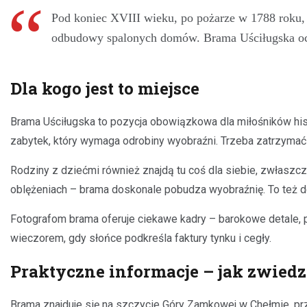
Pod koniec XVIII wieku, po pożarze w 1788 roku, m
odbudowy spalonych domów. Brama Uściługska ocal
Dla kogo jest to miejsce
Brama Uściługska to pozycja obowiązkowa dla miłośników histor
zabytek, który wymaga odrobiny wyobraźni. Trzeba zatrzymać s
Rodziny z dziećmi również znajdą tu coś dla siebie, zwłasz
oblężeniach – brama doskonale pobudza wyobraźnię. To też do
Fotografom brama oferuje ciekawe kadry – barokowe detale, p
wieczorem, gdy słońce podkreśla faktury tynku i cegły.
Praktyczne informacje – jak zwied
Brama znajduje się na szczycie Góry Zamkowej w Chełmie, przy