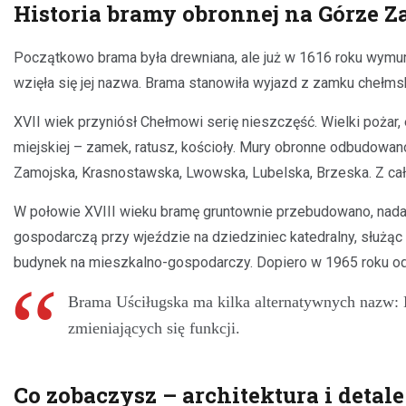
Historia bramy obronnej na Górze 
Początkowo brama była drewniana, ale już w 1616 roku wymurow
wzięła się jej nazwa. Brama stanowiła wyjazd z zamku chełmsk
XVII wiek przyniósł Chełmowi serię nieszczęść. Wielki poża
miejskiej – zamek, ratusz, kościoły. Mury obronne odbudowan
Zamojska, Krasnostawska, Lwowska, Lubelska, Brzeska. Z cał
W połowie XVIII wieku bramę gruntownie przebudowano, nadają
gospodarczą przy wjeździe na dziedziniec katedralny, służąc 
budynek na mieszkalno-gospodarczy. Dopiero w 1965 roku odt
Brama Uściługska ma kilka alternatywnych nazw: Kl
zmieniających się funkcji.
Co zobaczysz – architektura i detale