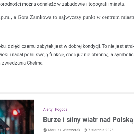
óżnorodności można odnaleźć w zabudowie i topografii miasta.
p.m., a Góra Zamkowa to najwyższy punkt w centrum miasta
, dzięki czemu zabytek jest w dobrej kondycji. To nie jest atr
ieki i nadal pełni swoją funkcję, choć już nie obronną, a symbolic
m zwiedzania Chełma.
Alerty
Pogoda
Burze i silny wiatr nad Polsk
Mariusz Wieczorek
7 sierpnia 2026