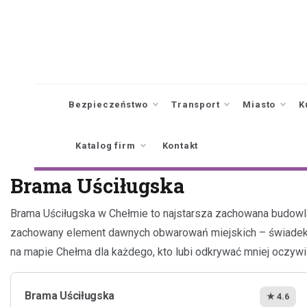
Skip
to
content
Bezpieczeństwo
Transport
Miasto
K
Katalog firm
Kontakt
Brama Uściługska
Brama Uściługska w Chełmie to najstarsza zachowana budowla 
zachowany element dawnych obwarowań miejskich – świadek bu
na mapie Chełma dla każdego, kto lubi odkrywać mniej oczywi
Brama Uściługska
★ 4.6