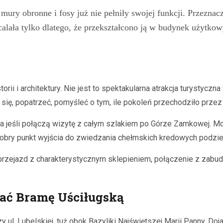
ury obronne i fosy już nie pełniły swojej funkcji. Przeznac
ała tylko dlatego, że przekształcono ją w budynek użytkow
ii i architektury. Nie jest to spektakularna atrakcja turystycz
ię, popatrzeć, pomyśleć o tym, ile pokoleń przechodziło przez 
cza jeśli połączą wizytę z całym szlakiem po Górze Zamkowej. 
bry punkt wyjścia do zwiedzania chełmskich kredowych podziemi
rzejazd z charakterystycznym sklepieniem, połączenie z zabudow
zać Bramę Uściługską
 ul. Lubelskiej, tuż obok Bazyliki Najświętszej Marii Panny. Do