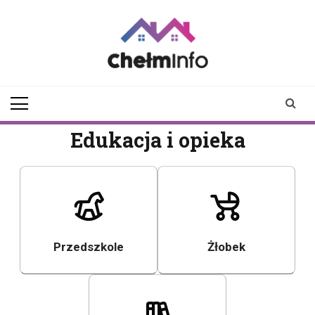
Skip
to
content
chelminfo.pl
informacje z Chełma
i okolic
Edukacja i opieka
Przedszkole
Żłobek