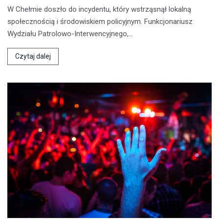
W Chełmie doszło do incydentu, który wstrząsnął lokalną
społecznością i środowiskiem policyjnym. Funkcjonariusz
Wydziału Patrolowo-Interwencyjnego,…
Czytaj dalej