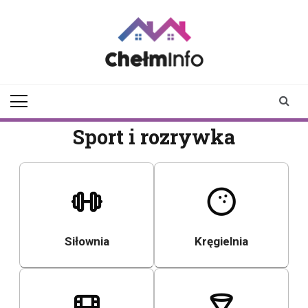
Skip
to
content
chelminfo.pl
informacje z Chełma
i okolic
Sport i rozrywka
Siłownia
Kręgielnia