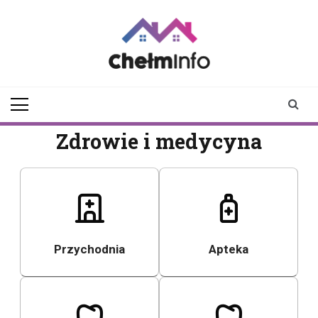
Skip
to
content
chelminfo.pl
informacje z Chełma
i okolic
Zdrowie i medycyna
Przychodnia
Apteka