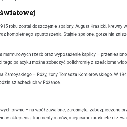
 światowej
915 roku został doszczętnie spalony. August Krasicki, krewny właś
braz kompletnego spustoszenia. Stajnie spalone, gorzelnia znis
kilka marmurowych rzeźb oraz wyposażenie kaplicy – przeniesi
eki tego pałacyku można zobaczyć polichromię z sześcioma wido
ma Zamoyskiego – Róży, żony Tomasza Komierowskiego. W 1944 
rodzin szlacheckich w Różance.
wych piwnic – na wpół zawalone, zarośnięte, zabezpieczone prze
widać sklepienia, fragmenty murów, miejscami zarośnięte drzewa