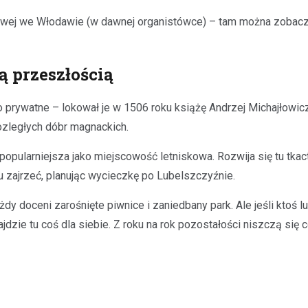
dowej we Włodawie (w dawnej organistówce) – tam można zobac
 przeszłością
prywatne – lokował je w 1506 roku książę Andrzej Michajłowicz 
ozległych dóbr magnackich.
popularniejsza jako miejscowość letniskowa. Rozwija się tu tkac
u zajrzeć, planując wycieczkę po Lubelszczyźnie.
dy doceni zarośnięte piwnice i zaniedbany park. Ale jeśli ktoś l
jdzie tu coś dla siebie. Z roku na rok pozostałości niszczą się 