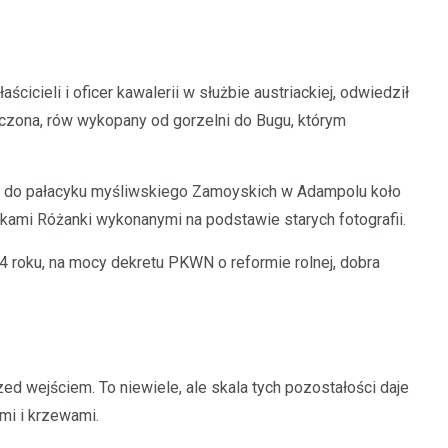
cicieli i oficer kawalerii w służbie austriackiej, odwiedził
zczona, rów wykopany od gorzelni do Bugu, którym
ono do pałacyku myśliwskiego Zamoyskich w Adampolu koło
kami Różanki wykonanymi na podstawie starych fotografii.
roku, na mocy dekretu PKWN o reformie rolnej, dobra
d wejściem. To niewiele, ale skala tych pozostałości daje
mi i krzewami.