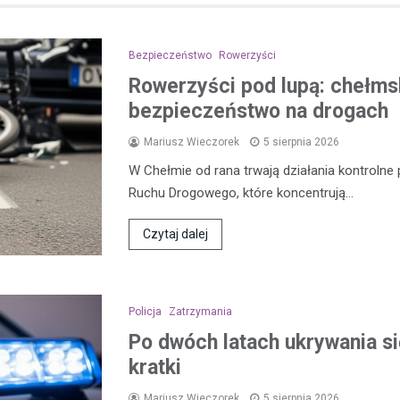
Bezpieczeństwo
Rowerzyści
Rowerzyści pod lupą: chełmsk
bezpieczeństwo na drogach
Mariusz Wieczorek
5 sierpnia 2026
W Chełmie od rana trwają działania kontroln
Ruchu Drogowego, które koncentrują…
Czytaj dalej
Policja
Zatrzymania
Po dwóch latach ukrywania się
kratki
Mariusz Wieczorek
5 sierpnia 2026