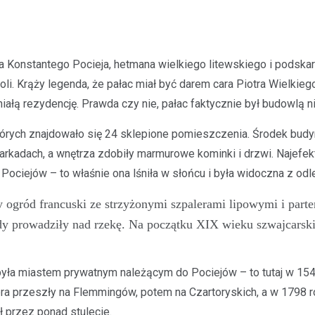
 Konstantego Pocieja, hetmana wielkiego litewskiego i podskar
oli. Krąży legenda, że pałac miał być darem cara Piotra Wielkie
iałą rezydencję. Prawda czy nie, pałac faktycznie był budowlą n
tórych znajdowało się 24 sklepione pomieszczenia. Środek budy
 arkadach, a wnętrza zdobiły marmurowe kominki i drzwi. Najef
ciejów – to właśnie ona lśniła w słońcu i była widoczna z odl
ogród francuski ze strzyżonymi szpalerami lipowymi i part
y prowadziły nad rzekę. Na początku XIX wieku szwajcarski 
była miastem prywatnym należącym do Pociejów – to tutaj w 1541
obra przeszły na Flemmingów, potem na Czartoryskich, a w 1798 
przez ponad stulecie.