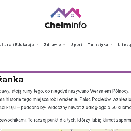
chelminfo.pl
informacje z Chełma
i okolic
ultura i Edukacja
Zdrowie
Sport
Turystyka
Lifest
óżanka
dawy, stoją ruiny tego, co niegdyś nazywano Wersalem Północy.
a historia tego miejsca robi wrażenie. Pałac Pociejów, wzniesi
ści kraju – podobno był widoczny nawet z odległego o 50 kilome
zewodnikami. To raczej punkt dla tych, którzy lubią klimat zapomn