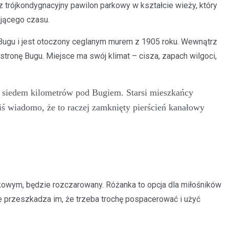
trójkondygnacyjny pawilon parkowy w kształcie wieży, który
ającego czasu.
 Bugu i jest otoczony ceglanym murem z 1905 roku. Wewnątrz
tronę Bugu. Miejsce ma swój klimat – cisza, zapach wilgoci,
 siedem kilometrów pod Bugiem. Starsi mieszkańcy
ś wiadomo, że to raczej zamknięty pierścień kanałowy
okowym, będzie rozczarowany. Różanka to opcja dla miłośników
nie przeszkadza im, że trzeba trochę pospacerować i użyć