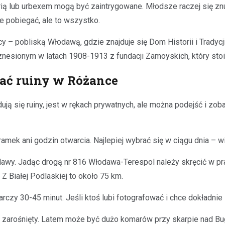
orią lub urbexem mogą być zaintrygowane. Młodsze raczej się zn
ie pobiegać, ale to wszystko.
cy – pobliską Włodawą, gdzie znajduje się Dom Historii i Trad
nesionym w latach 1908-1913 z fundacji Zamoyskich, który stoi 
zać ruiny w Różance
jdują się ruiny, jest w rękach prywatnych, ale można podejść i 
ramek ani godzin otwarcia. Najlepiej wybrać się w ciągu dnia –
awy. Jadąc drogą nr 816 Włodawa-Terespol należy skręcić w pra
 Z Białej Podlaskiej to około 75 km.
arczy 30-45 minut. Jeśli ktoś lubi fotografować i chce dokładni
 zarośnięty. Latem może być dużo komarów przy skarpie nad Bug