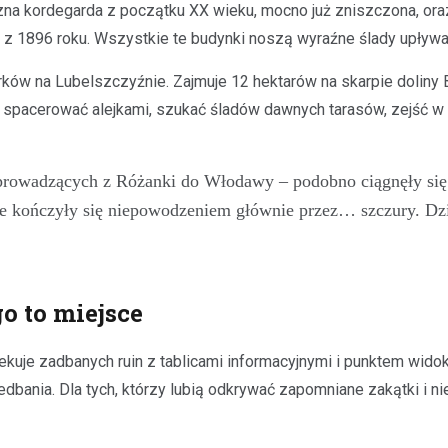
 kordegarda z początku XX wieku, mocno już zniszczona, oraz 
na z 1896 roku. Wszystkie te budynki noszą wyraźne ślady upływ
rków na Lubelszczyźnie. Zajmuje 12 hektarów na skarpie doliny
 spacerować alejkami, szukać śladów dawnych tarasów, zejść w s
prowadzących z Różanki do Włodawy – podobno ciągnęły się
re kończyły się niepowodzeniem głównie przez… szczury. Dzi
o to miejsce
zekuje zadbanych ruin z tablicami informacyjnymi i punktem wid
niedbania. Dla tych, którzy lubią odkrywać zapomniane zakątki i 