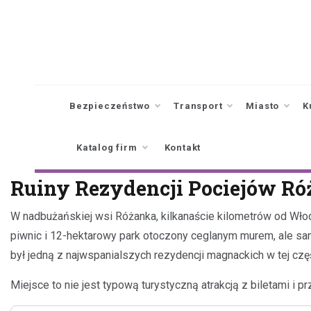
Skip
to
content
Bezpieczeństwo
Transport
Miasto
K
Katalog firm
Kontakt
Ruiny Rezydencji Pociejów R
W nadbużańskiej wsi Różanka, kilkanaście kilometrów od Wło
piwnic i 12-hektarowy park otoczony ceglanym murem, ale sam
był jedną z najwspanialszych rezydencji magnackich w tej czę
Miejsce to nie jest typową turystyczną atrakcją z biletami i pr