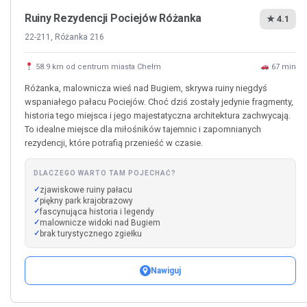
Ruiny Rezydencji Pociejów Różanka
★ 4.1
22-211, Różanka 216
58.9 km od centrum miasta Chełm
67 min
Różanka, malownicza wieś nad Bugiem, skrywa ruiny niegdyś
wspaniałego pałacu Pociejów. Choć dziś zostały jedynie fragmenty,
historia tego miejsca i jego majestatyczna architektura zachwycają.
To idealne miejsce dla miłośników tajemnic i zapomnianych
rezydencji, które potrafią przenieść w czasie.
DLACZEGO WARTO TAM POJECHAĆ?
zjawiskowe ruiny pałacu
piękny park krajobrazowy
fascynująca historia i legendy
malownicze widoki nad Bugiem
brak turystycznego zgiełku
Nawiguj