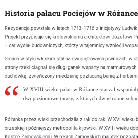
Historia pałacu Pociejów w Różance
Rezydencja powstała w latach 1713-1716 z inicjatywy Ludwika
Projekt przypisuje się królewskiemu architektowi Józefowi Pi
– car wysłał budowniczych, którzy w tajemnicy wznieśli wspan
Gmach w stylu włoskim stał na dwupiętrowych piwnicach, w k
strony rzeki ciągnął się długi ganek wsparty na marmurowych
dachówką, zwieńczony miedzianą pozłacaną banią z herbami Po
W XVIII wieku pałac w Różance otaczał wspaniały 
dwupoziomowe tarasy, z których dwustronne schod
Różanka przez wieki przechodziła z rąk do rąk. W XVI wieku 
brzeskiej i późniejszy metropolita kijowski. W XVIII wieku d
Kostce Zamoyskiemu. W rękach Zamoyskich majątek pozostał 