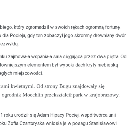
biego, który zgromadził w swoich rękach ogromną fortunę.
go dla Pocieja, gdy ten zobaczył jego skromny drewniany dwór
iezwykłą.
nku zajmowała wspaniała sala sięgająca przez dwa piętra. Od
ektowniejszym elementem był wysoki dach kryty niebieską
egłych miejscowości.
erami kwietnymi. Od strony Bugu znajdowały się
ogrodnik Moechlin przekształcił park w krajobrazowy.
 roku urodził się Adam Hipacy Pociej, współtwórca unii
roku Zofia Czartoryska wniosła je w posagu Stanisławowi