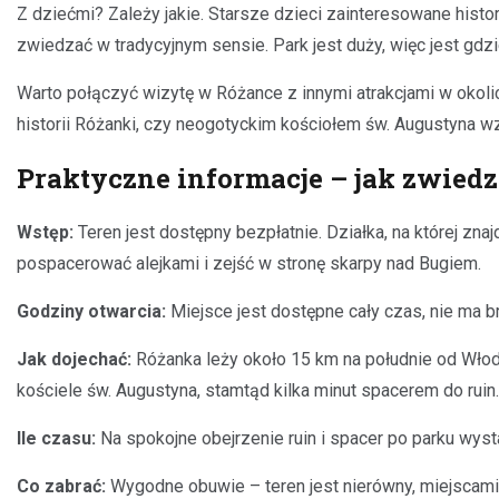
Z dziećmi? Zależy jakie. Starsze dzieci zainteresowane hist
zwiedzać w tradycyjnym sensie. Park jest duży, więc jest gdz
Warto połączyć wizytę w Różance z innymi atrakcjami w okoli
historii Różanki, czy neogotyckim kościołem św. Augustyna wz
Praktyczne informacje – jak zwied
Wstęp:
Teren jest dostępny bezpłatnie. Działka, na której zna
pospacerować alejkami i zejść w stronę skarpy nad Bugiem.
Godziny otwarcia:
Miejsce jest dostępne cały czas, nie ma b
Jak dojechać:
Różanka leży około 15 km na południe od Włod
kościele św. Augustyna, stamtąd kilka minut spacerem do ruin.
Ile czasu:
Na spokojne obejrzenie ruin i spacer po parku wyst
Co zabrać:
Wygodne obuwie – teren jest nierówny, miejscami