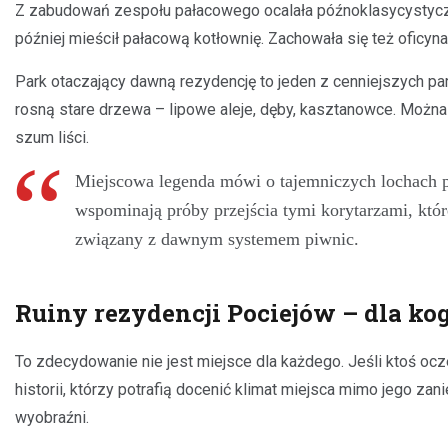
Z zabudowań zespołu pałacowego ocalała późnoklasycystyczna
później mieścił pałacową kotłownię. Zachowała się też oficy
Park otaczający dawną rezydencję to jeden z cenniejszych pa
rosną stare drzewa – lipowe aleje, dęby, kasztanowce. Można
szum liści.
Miejscowa legenda mówi o tajemniczych lochach 
wspominają próby przejścia tymi korytarzami, któ
związany z dawnym systemem piwnic.
Ruiny rezydencji Pociejów – dla kog
To zdecydowanie nie jest miejsce dla każdego. Jeśli ktoś oc
historii, którzy potrafią docenić klimat miejsca mimo jego za
wyobraźni.