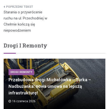
Nawigacja
Starania o przywrócenie
wpisu
ruchu na ul. Przechodniej w
Chełmie kończą się
niepowodzeniem
Drogi I Remonty
DROGI I REMONTY
Przebudowa drogi Michałówka – Turka –
Nadbużanka: nowa umowa na lepszą
infrastrukturę!
16 czerwca 2026