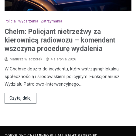
Policja
Wydarzenia
Zatrzymania
Chełm: Policjant nietrzeźwy za
kierownicą radiowozu – komendant
wszczyna procedurę wydalenia
Mariusz Wieczorek
4 sierpnia 2026
W Chełmie doszło do incydentu, który wstrząsnął lokalną
społecznością i środowiskiem policyjnym. Funkcjonariusz
Wydziału Patrolowo-Interwencyjnego,…
Czytaj dalej
COPYRIGHT CHELMINFO.PL | ALL RIGHT RESERVED