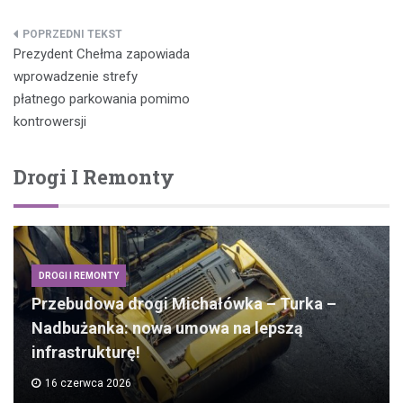
Nawigacja
Prezydent Chełma zapowiada
wpisu
wprowadzenie strefy
płatnego parkowania pomimo
kontrowersji
Drogi I Remonty
DROGI I REMONTY
Przebudowa drogi Michałówka – Turka –
Nadbużanka: nowa umowa na lepszą
infrastrukturę!
16 czerwca 2026