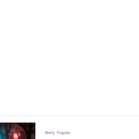
Kronika policyjna
Mężczyzna zatrzymany za
wobec 15-latka z użyciem b
internetu
8 maja 2026
Policja w Chełmie zatrzymała 
podejrzanego o groźby skierow
letniego chłopca. Zatrzymany 38
zastraszać nastolatka, używają
przedmiotu przypominającego…
Alerty
Pogoda