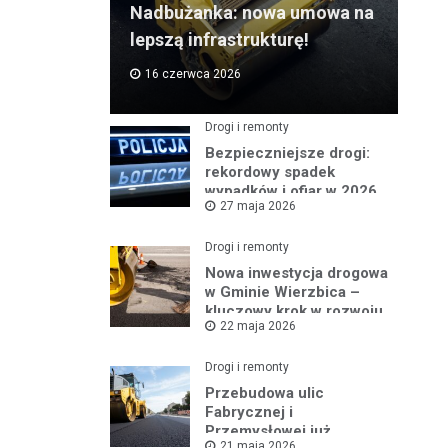
Nadbużanka: nowa umowa na
lepszą infrastrukturę!
16 czerwca 2026
Drogi i remonty
Bezpieczniejsze drogi:
rekordowy spadek
wypadków i ofiar w 2026
27 maja 2026
roku
Drogi i remonty
Nowa inwestycja drogowa
w Gminie Wierzbica –
kluczowy krok w rozwoju
22 maja 2026
regionu
Drogi i remonty
Przebudowa ulic
Fabrycznej i
Przemysłowej już
21 maja 2026