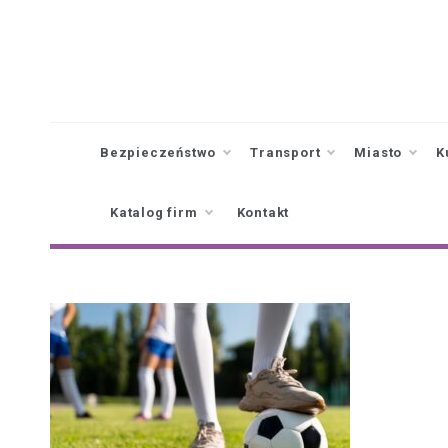
Skip
to
content
Bezpieczeństwo
Transport
Miasto
K
Katalog firm
Kontakt