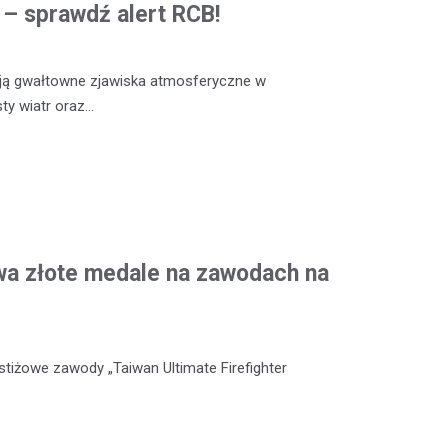
ą – sprawdź alert RCB!
ją gwałtowne zjawiska atmosferyczne w
sty wiatr oraz…
wa złote medale na zawodach na
stiżowe zawody „Taiwan Ultimate Firefighter