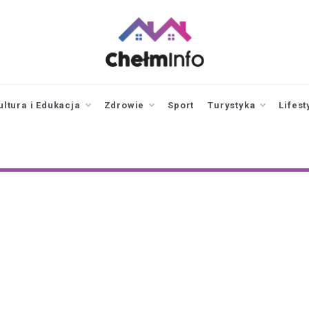
chelminfo.pl
informacje z Chełma
i okolic
ultura i Edukacja
Zdrowie
Sport
Turystyka
Lifest