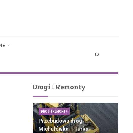
yle
Drogi I Remonty
DROGI I REMONTY
Przebudowa drogi
Michałówka – Turka –