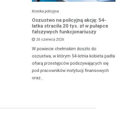
Kronika policyjna
Kro
 groźby
Oszustwo na policyjną akcję: 54-
St
roni i
latka straciła 20 tys. zł w pułapce
Zm
fałszywych funkcjonariuszy
26 czerwca 2026
W 
mężczyznę
W powiecie chełmskim doszło do
Ja
ane do 15-
oszustwa, w którym 54-letnia kobieta padła
do
-latek miał
ofiarą przestępców podszywających się
je
c
pod pracowników instytucji finansowych
oraz…