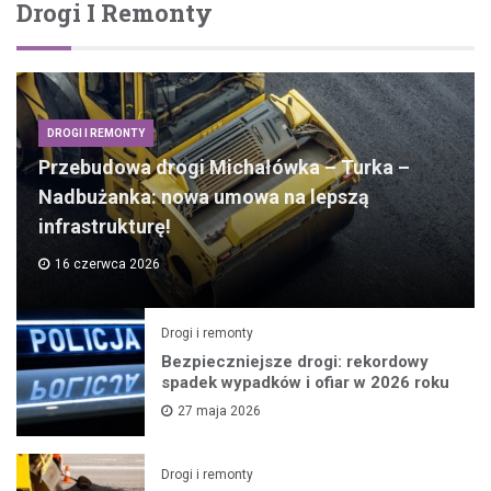
Drogi I Remonty
DROGI I REMONTY
Przebudowa drogi Michałówka – Turka –
Nadbużanka: nowa umowa na lepszą
infrastrukturę!
16 czerwca 2026
Drogi i remonty
Bezpieczniejsze drogi: rekordowy
spadek wypadków i ofiar w 2026 roku
27 maja 2026
Drogi i remonty