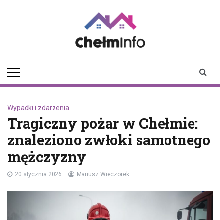
Skip
to
content
chelminfo.pl
informacje z Chełma
i okolic
Wypadki i zdarzenia
Tragiczny pożar w Chełmie:
znaleziono zwłoki samotnego
mężczyzny
20 stycznia 2026
Mariusz Wieczorek