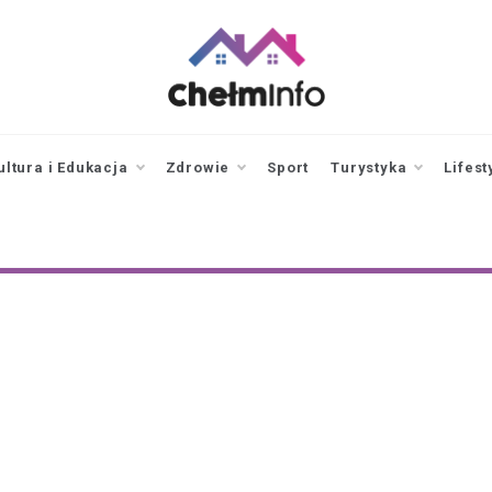
chelminfo.pl
informacje z Chełma
i okolic
ultura i Edukacja
Zdrowie
Sport
Turystyka
Lifest