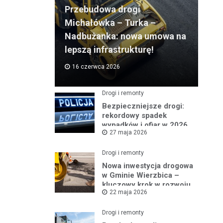
Przebudowa drogi
Michałówka – Turka –
Nadbużanka: nowa umowa na
lepszą infrastrukturę!
16 czerwca 2026
Drogi i remonty
Bezpieczniejsze drogi:
rekordowy spadek
wypadków i ofiar w 2026
27 maja 2026
roku
Drogi i remonty
Nowa inwestycja drogowa
w Gminie Wierzbica –
kluczowy krok w rozwoju
22 maja 2026
regionu
Drogi i remonty