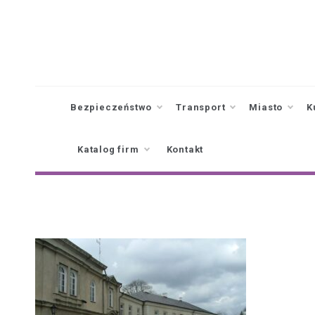
Skip
to
content
Bezpieczeństwo
Transport
Miasto
K
Katalog firm
Kontakt