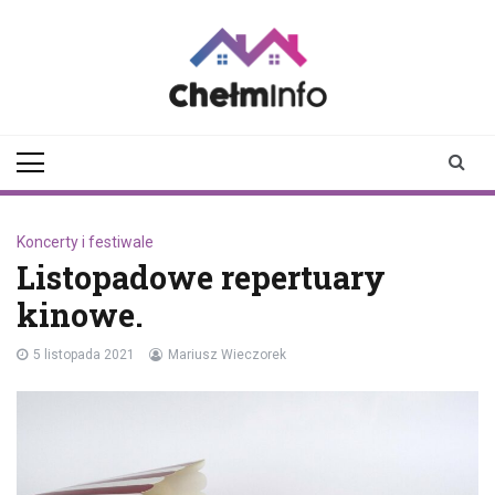
Skip
to
content
chelminfo.pl
informacje z Chełma
i okolic
Koncerty i festiwale
Listopadowe repertuary
kinowe.
5 listopada 2021
Mariusz Wieczorek