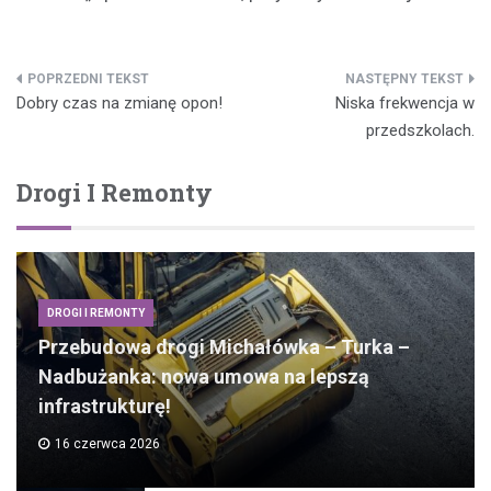
Nawigacja
Dobry czas na zmianę opon!
Niska frekwencja w
wpisu
przedszkolach.
Drogi I Remonty
DROGI I REMONTY
Przebudowa drogi Michałówka – Turka –
Nadbużanka: nowa umowa na lepszą
infrastrukturę!
16 czerwca 2026