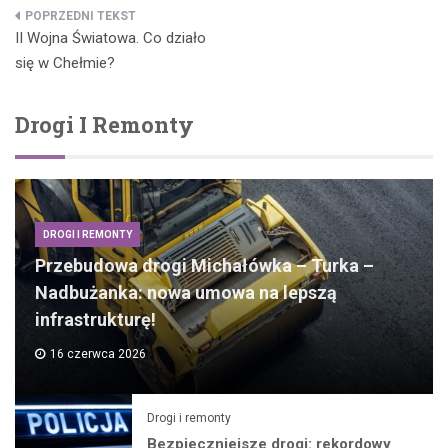
Nawigacja
II Wojna Światowa. Co działo
wpisu
się w Chełmie?
Drogi I Remonty
DROGI I REMONTY
Przebudowa drogi Michałówka – Turka –
Nadbużanka: nowa umowa na lepszą
infrastrukturę!
16 czerwca 2026
Drogi i remonty
Bezpieczniejsze drogi: rekordowy